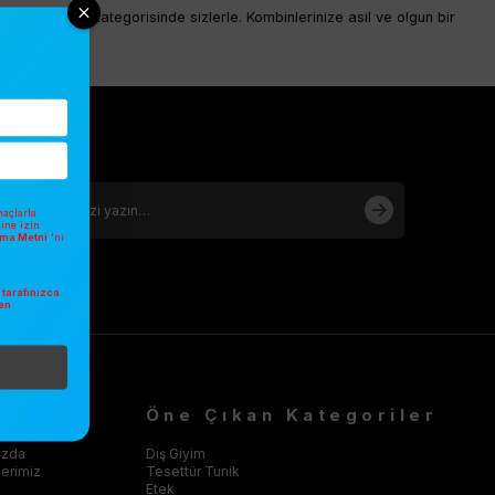
iyim nostalji kategorisinde sizlerle. Kombinlerinize asil ve olgun bir
açlarla
sine izin
atma Metni
'ni
tarafınızca
en
.
RUMSAL
Öne Çıkan Kategoriler
ızda
Dış Giyim
klerimiz
Tesettür Tunik
Etek