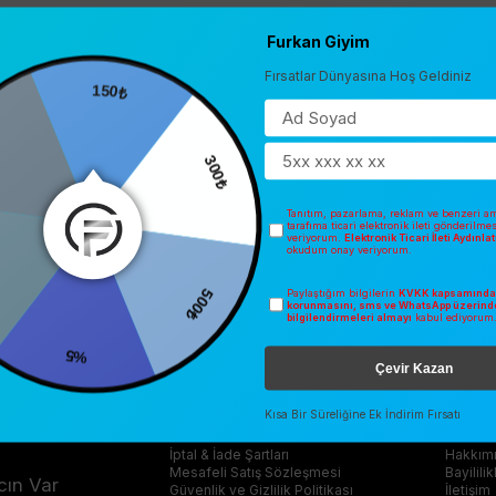
dıran
Armine İpek Eşarp 2023-2024 Sonbahar Kış
koleksiyonu, Furkan G
ın sunduğu dik duruşla gün boyu şeklini korur.
Furkan Giyim
 seriyi hemen online sipariş edin!
Fırsatlar Dünyasına Hoş Geldiniz
150₺
0
300₺
anya ve
Tanıtım, pazarlama, reklam ve benzeri am
tarafıma ticari elektronik ileti gönderilme
veriyorum.
Elektronik Ticari İleti Aydınl
okudum onay veriyorum.
Paylaştığım bilgilerin
KVKK kapsamında 
500₺
korunmasını, sms ve WhatsApp üzerind
bilgilendirmeleri almayı
kabul ediyorum
%5
Çevir Kazan
BİLGİLENDİRME
KU
Kısa Bir Süreliğine Ek İndirim Fırsatı
İptal & İade Şartları
Hakkım
Mesafeli Satış Sözleşmesi
Bayilili
cın Var
Güvenlik ve Gizlilik Politikası
İletişim