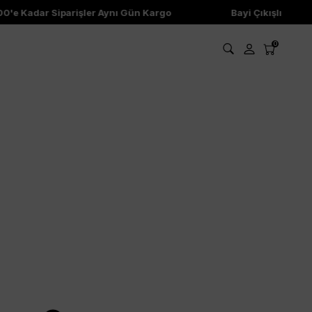
0'e Kadar Siparişler Aynı Gün Kargo
Bayi Çıkışlı Ürünl
0