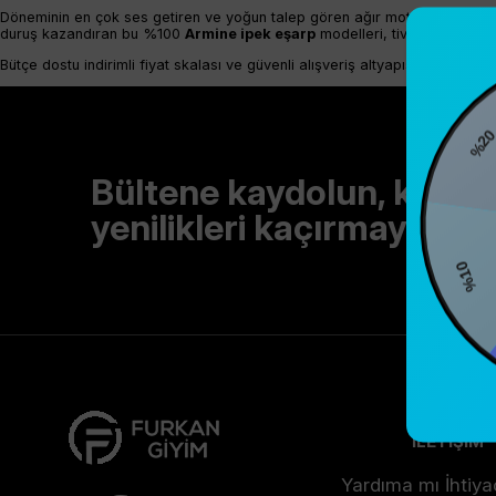
Döneminin en çok ses getiren ve yoğun talep gören ağır motiflerini barın
duruş kazandıran bu %100
Armine ipek eşarp
modelleri, tivil dokumasın
Bütçe dostu indirimli fiyat skalası ve güvenli alışveriş altyapısıyla bu özel
%2
Bültene kaydolun, kamp
yenilikleri kaçırmayın!
%10
İLETİŞİM
Yardıma mı İhtiya