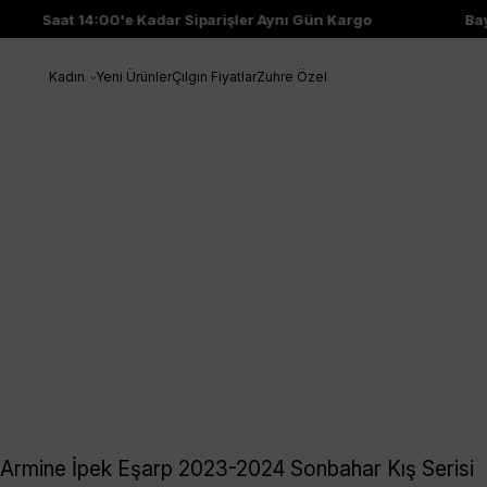
Saat 14:00'e Kadar Siparişler Aynı Gün Kargo
Bay
Kadın
Yeni Ürünler
Çılgın Fiyatlar
Zuhre Özel
Armine İpek Eşarp 2023-2024 Sonbahar Kış Serisi