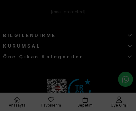
[email protected]
BİLGİLENDİRME
KURUMSAL
Öne Çıkan Kategoriler
Anasayfa
Favorilerim
Sepetim
Üye Girişi
© 2023 furkangiyim.com Her Hakkı Saklıdır.
Q Plus Media-Dijital Pazarlama Ajansı