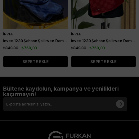
İNVEE
İNVEE
İnvee 1230 Şahane Şal İnvee Dama Şal İndigo
İnvee 1230 Şahane Şal İnvee Dama Şal Kırmızı
₺849,90
₺750,00
₺849,90
₺750,00
SEPETE EKLE
SEPETE EKLE
Bültene kaydolun, kampanya ve yenilikleri
kaçırmayın!