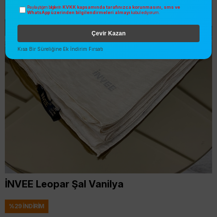
KVKK kapsamında tarafınızca korunmasını, sms ve
Paylaştığım bilgilerin
WhatsApp üzerinden bilgilendirmeleri almayı
kabul ediyorum.
Çevir Kazan
Kısa Bir Süreliğine Ek İndirim Fırsatı
İNVEE Leopar Şal Vanilya
%
29
İNDIRIM