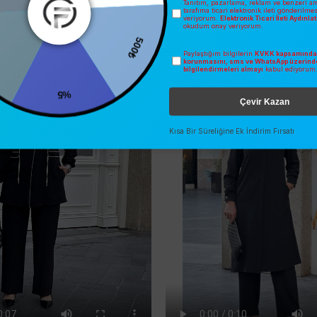
Tanıtım, pazarlama, reklam ve benzeri am
tarafıma ticari elektronik ileti gönderilme
veriyorum.
Elektronik Ticari İleti Aydınl
okudum onay veriyorum.
İNDIRIM
2025 YAZ
O
ÜCRETSIZ KARGO
500₺
Paylaştığım bilgilerin
KVKK kapsamında 
korunmasını, sms ve WhatsApp üzerind
bilgilendirmeleri almayı
kabul ediyorum
%5
Çevir Kazan
Kısa Bir Süreliğine Ek İndirim Fırsatı