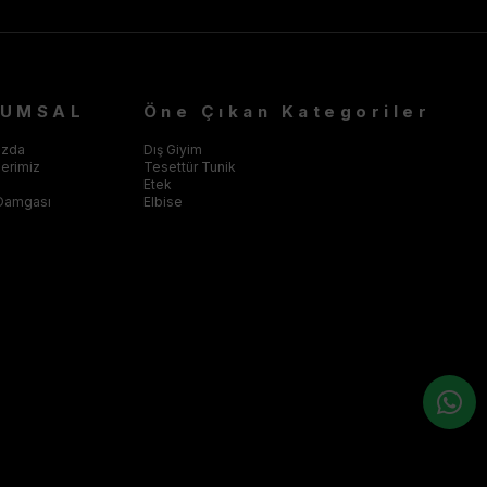
RUMSAL
Öne Çıkan Kategoriler
ızda
Dış Giyim
klerimiz
Tesettür Tunik
Etek
Damgası
Elbise