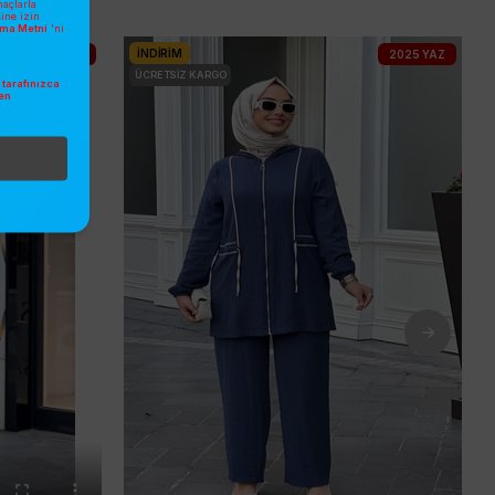
açlarla
sine izin
atma Metni
'ni
İNDIRIM
2025 YAZ
2025 YAZ
ÜCRETSIZ KARGO
tarafınızca
en
.