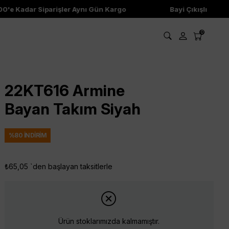
'e Kadar Siparişler Aynı Gün Kargo
Bayi Çıkışlı Ürünler
0
22KT616 Armine
Bayan Takım Siyah
%
80
İNDIRIM
₺65,05
`den başlayan taksitlerle
Ürün stoklarımızda kalmamıştır.