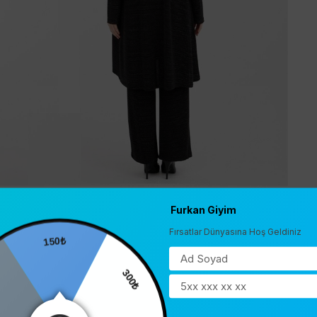
Furkan Giyim
Fırsatlar Dünyasına Hoş Geldiniz
150₺
0
300₺