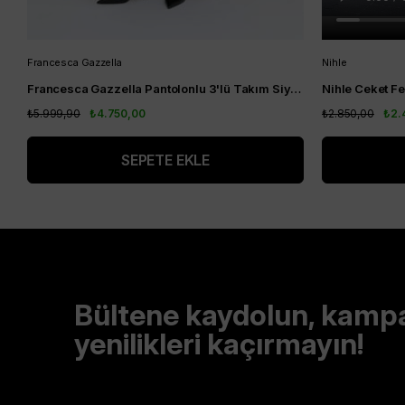
Francesca Gazzella
Nihle
Francesca Gazzella Pantolonlu 3'lü Takım Siyah
₺5.999,90
₺4.750,00
₺2.850,00
₺2.
SEPETE EKLE
Bültene kaydolun, kamp
yenilikleri kaçırmayın!