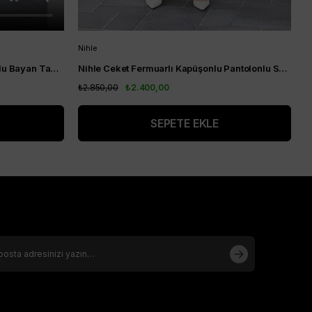
Nihle
A
Nihle Yaka Nakış Detaylı Pantolonlu Bayan Takım Siyah
Nihle Ceket Fermuarlı Kapüşonlu Pantolonlu Spor Bayan Takım Lacivert
A
₺2.850,00
₺2.400,00
₺
SEPETE EKLE