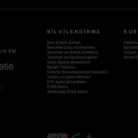
BİLGİLENDİRME
KU
İptal & İade Şartları
Hakkım
Mesafeli Satış Sözleşmesi
Bayilili
cın Var
Güvenlik ve Gizlilik Politikası
İletişim
Teslimat ve Sipariş Koşulları
Güven 
Nasıl Sipariş Verebilirim?
4956
Beden Tablosu
Ödeme Seçeneklerimiz Nelerdir?
Yardım ve İşlem Rehberi
ETK Aydınlatma Metni
ed]
KVKK Metni
WhatsApp KVKK Metni