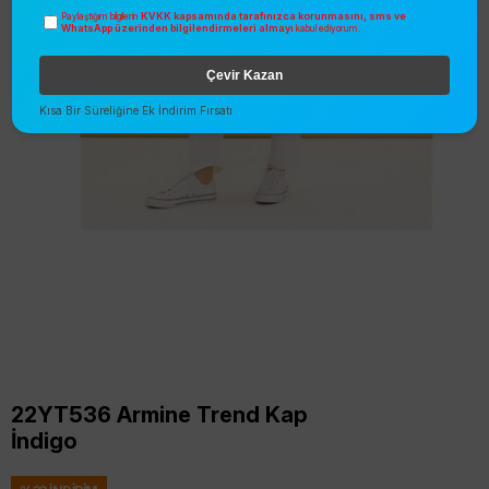
KVKK kapsamında tarafınızca korunmasını, sms ve
Paylaştığım bilgilerin
WhatsApp üzerinden bilgilendirmeleri almayı
kabul ediyorum.
Çevir Kazan
Kısa Bir Süreliğine Ek İndirim Fırsatı
22YT536 Armine Trend Kap
İndigo