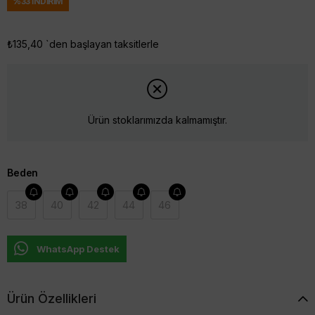
%
33
İNDIRIM
₺135,40
`den başlayan taksitlerle
Ürün stoklarımızda kalmamıştır.
Beden
38
40
42
44
46
WhatsApp Destek
Ürün Özellikleri