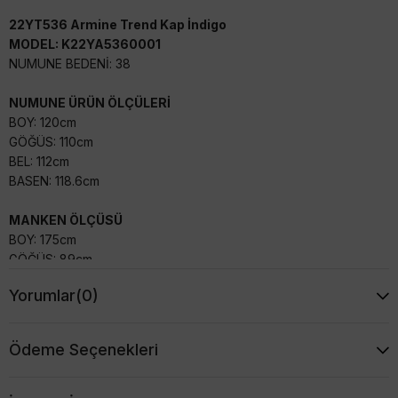
22YT536 Armine Trend Kap İndigo
MODEL: K22YA5360001
NUMUNE BEDENİ: 38
NUMUNE ÜRÜN ÖLÇÜLERİ
BOY: 120cm
GÖĞÜS: 110cm
BEL: 112cm
BASEN: 118.6cm
MANKEN ÖLÇÜSÜ
BOY: 175cm
GÖĞÜS: 89cm
BEL: 66cm
Yorumlar
(0)
BASEN: 92cm
Kumaş İçeriği
Ödeme Seçenekleri
%100 Polyester
BEDEN
38
40
42
44
46
GÖĞÜS
106
110
114
116
120