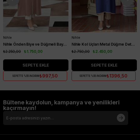
Nihle
Nihle
Nihle Önden Biye ve Düğmeli Bayan Kap Camel
Nihle Kol Uçları Metal Düğme Detaylı Bayan Kap İndigo
₺2.250,00
₺1.750,00
₺2.750,00
₺2.450,00
SEPETE EKLE
SEPETE EKLE
₺997,50
₺1396,50
SEPETTE %55 İNDİRİM
SEPETTE %55 İNDİRİM
Bültene kaydolun, kampanya ve yenilikleri
kaçırmayın!