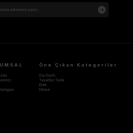
RUMSAL
Öne Çıkan Kategoriler
ızda
Dış Giyim
klerimiz
Tesettür Tunik
Etek
Damgası
Elbise