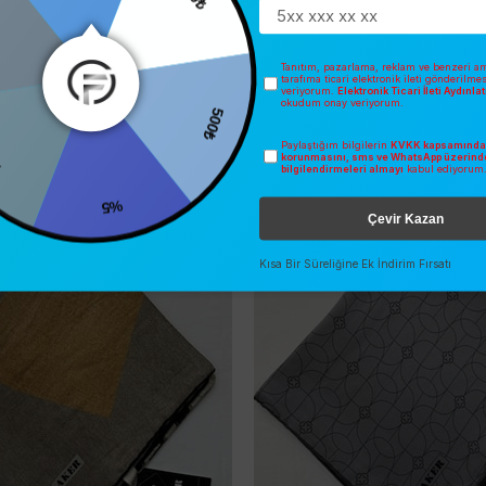
300₺
Tanıtım, pazarlama, reklam ve benzeri am
tarafıma ticari elektronik ileti gönderilme
veriyorum.
Elektronik Ticari İleti Aydınl
okudum onay veriyorum.
500₺
Paylaştığım bilgilerin
KVKK kapsamında 
korunmasını, sms ve WhatsApp üzerind
bilgilendirmeleri almayı
kabul ediyorum
İNDIRIM
2025/2026 KIŞ
O
ÜCRETSIZ KARGO
%5
Çevir Kazan
Kısa Bir Süreliğine Ek İndirim Fırsatı