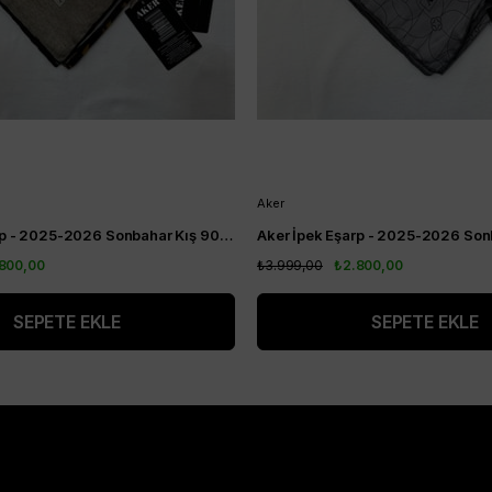
Aker
Aker İpek Eşarp - 2025-2026 Sonbahar Kış 9081701-313 - Sura
800,00
₺3.999,00
₺2.800,00
SEPETE EKLE
SEPETE EKLE