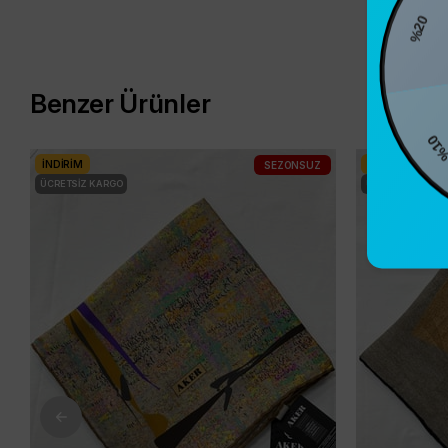
Benzer Ürünler
%10
İNDIRIM
İNDIRIM
SEZONSUZ
ÜCRETSIZ KARGO
ÜCRETSIZ KARG