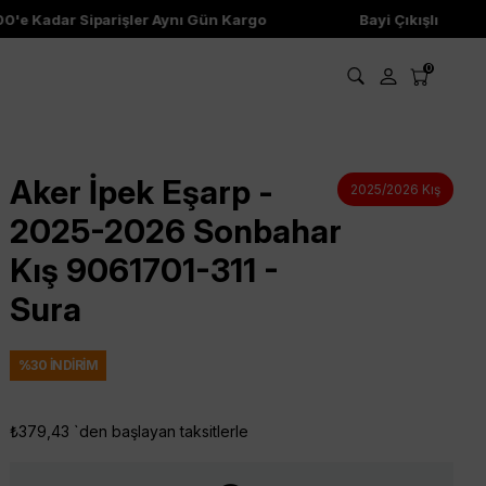
e Kadar Siparişler Aynı Gün Kargo
Bayi Çıkışlı Ürünler
0
Aker İpek Eşarp -
2025/2026 Kış
2025-2026 Sonbahar
Kış 9061701-311 -
Sura
%
30
İNDIRIM
₺379,43
`den başlayan taksitlerle