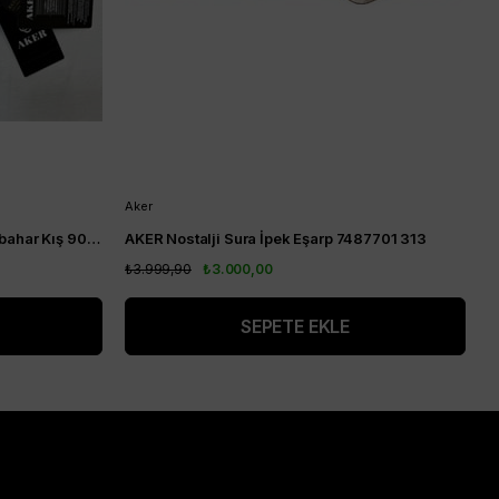
Aker
A
Aker İpek Eşarp - 2025-2026 Sonbahar Kış 9065701-371 - Sura
AKER Nostalji Sura İpek Eşarp 7487701 313
₺3.999,90
₺3.000,00
₺
SEPETE EKLE