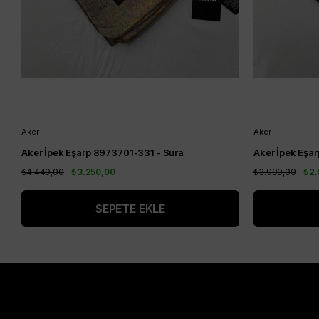
Aker
Aker
Aker İpek Eşarp 8973701-331 - Sura
₺4.449,00
₺3.250,00
₺3.999,00
₺2.
SEPETE EKLE