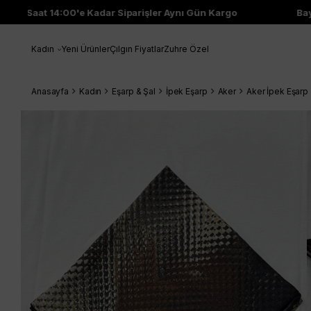
Saat 14:00'e Kadar Siparişler Aynı Gün Kargo
Bayi Ç
Kadın
Yeni Ürünler
Çılgın Fiyatlar
Zuhre Özel
Anasayfa
Kadın
Eşarp & Şal
İpek Eşarp
Aker
Aker İpek Eşarp