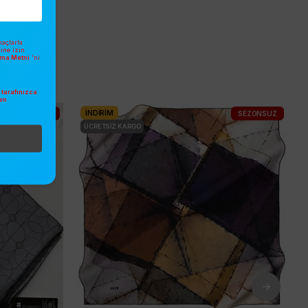
açlarla
sine izin
atma Metni
'ni
tarafınızca
en
.
İNDIRIM
2025/2026 KIŞ
SEZONSUZ
ÜCRETSIZ KARGO