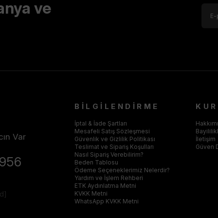
anya ve
BİLGİLENDİRME
KU
İptal & İade Şartları
Hakkım
Mesafeli Satış Sözleşmesi
Bayilili
cın Var
Güvenlik ve Gizlilik Politikası
İletişim
Teslimat ve Sipariş Koşulları
Güven 
Nasıl Sipariş Verebilirim?
4956
Beden Tablosu
Ödeme Seçeneklerimiz Nelerdir?
Yardım ve İşlem Rehberi
ETK Aydınlatma Metni
ed]
KVKK Metni
WhatsApp KVKK Metni