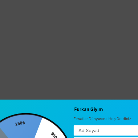
Furkan Giyim
Fırsatlar Dünyasına Hoş Geldiniz
150₺
0