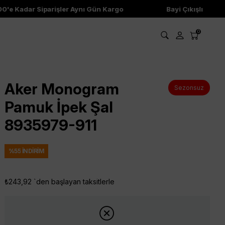
0'e Kadar Siparişler Aynı Gün Kargo
Bayi Çıkışlı Ürünle
0
Aker Monogram
Sezonsuz
Pamuk İpek Şal
8935979-911
%
55
İNDIRIM
₺243,92
`den başlayan taksitlerle