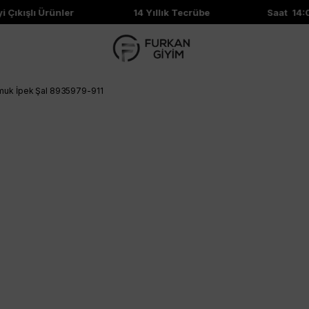
 Çıkışlı Ürünler
14 Yıllık Tecrübe
Saat 14:0
uk İpek Şal 8935979-911