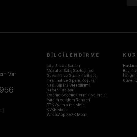
BİLGİLENDİRME
KU
İptal & İade Şartları
Hakkım
Mesafeli Satış Sözleşmesi
Bayilili
cın Var
Güvenlik ve Gizlilik Politikası
İletişim
Teslimat ve Sipariş Koşulları
Güven 
Nasıl Sipariş Verebilirim?
4956
Beden Tablosu
Ödeme Seçeneklerimiz Nelerdir?
Yardım ve İşlem Rehberi
ETK Aydınlatma Metni
ed]
KVKK Metni
WhatsApp KVKK Metni