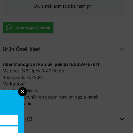
Ürün stoklarımızda kalmamıştır.
WhatsApp Destek
Ürün Özellikleri
Aker Monogram Pamuk İpek Şal 8935979-911
Materyal: %53 İpek %47 Koton
Boyut/Ebat: 70x200
Marka: Aker
Ürün Rengi: Siyah
Ürün rengi ürünün en yoğun renkleri baz alınarak
belirtilmektedir
Yorumlar
(0)