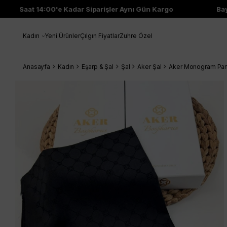
Saat 14:00'e Kadar Siparişler Aynı Gün Kargo
Bayi
Kadın
Yeni Ürünler
Çılgın Fiyatlar
Zuhre Özel
Anasayfa
Kadın
Eşarp & Şal
Şal
Aker Şal
Aker Monogram Pam