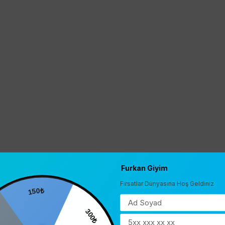
Furkan Giyim
Fırsatlar Dünyasına Hoş Geldiniz
150₺
0