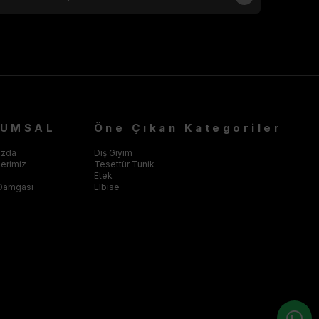
RUMSAL
Öne Çıkan Kategoriler
ızda
Dış Giyim
klerimiz
Tesettür Tunik
Etek
Damgası
Elbise