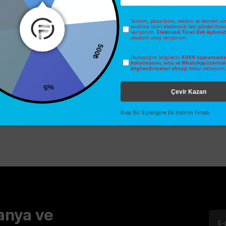
300₺
Tanıtım, pazarlama, reklam ve benzeri am
tarafıma ticari elektronik ileti gönderilme
veriyorum.
Elektronik Ticari İleti Aydınl
okudum onay veriyorum.
500₺
Paylaştığım bilgilerin
KVKK kapsamında 
korunmasını, sms ve WhatsApp üzerind
bilgilendirmeleri almayı
kabul ediyorum
%5
Çevir Kazan
Kısa Bir Süreliğine Ek İndirim Fırsatı
anya ve