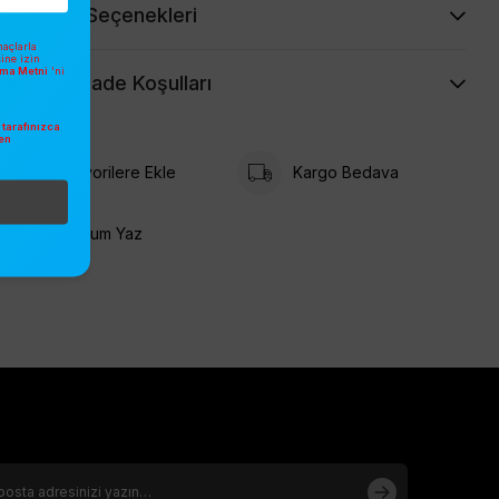
Ödeme Seçenekleri
açlarla
sine izin
atma Metni
'ni
İptal ve İade Koşulları
tarafınızca
en
.
Favorilere Ekle
Kargo Bedava
Yorum Yaz