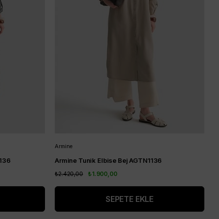
Armine
1136
Armine Tunik Elbise Bej AGTN1136
₺2.420,00
₺1.900,00
SEPETE EKLE