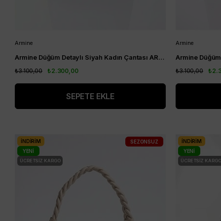
Armine
Armine
Armine Düğüm Detaylı Siyah Kadın Çantası ARM204
₺3.100,00
₺2.300,00
₺3.100,00
₺2.
SEPETE EKLE
İNDIRIM
İNDIRIM
SEZONSUZ
YENI
YENI
ÜCRETSIZ KARGO
ÜRÜN
ÜCRETSIZ KARG
ÜRÜN