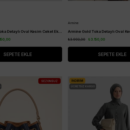
Armine
Armine Gold Toka Detaylı Oval Kesim Ceket Ekru AGKP1214
150,00
₺3.993,00
₺3.150,00
SEPETE EKLE
SEPETE EKLE
İNDIRIM
SEZONSUZ
O
ÜCRETSIZ KARGO