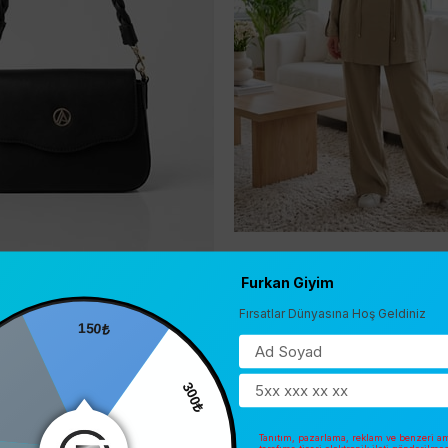
Furkan Giyim
Armine
Fırsatlar Dünyasına Hoş Geldiniz
150₺
skılı Siyah Kadın Çantası ARM199
050,00
₺5.324,00
₺4.180,00
0
300₺
SEPETE EKLE
SEPETE EKLE
Tanıtım, pazarlama, reklam ve benzeri am