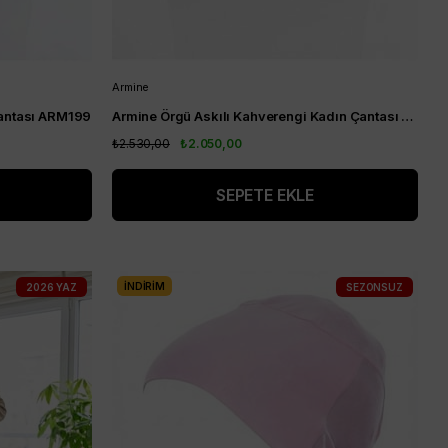
Armine
Çantası ARM199
Armine Örgü Askılı Kahverengi Kadın Çantası ARM199
₺2.530,00
₺2.050,00
SEPETE EKLE
İNDIRIM
2026 YAZ
SEZONSUZ