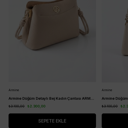
Armine
Armine
Armine Düğüm Detaylı Bej Kadın Çantası ARM204
₺3.100,00
₺2.300,00
₺3.100,00
₺2.
SEPETE EKLE