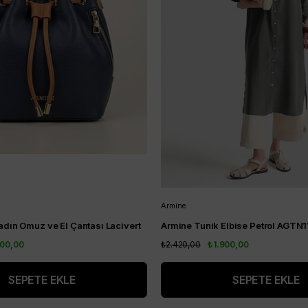
Armine
dın Omuz ve El Çantası Lacivert
Armine Tunik Elbise Petrol AGTN
700,00
₺2.420,00
₺1.900,00
SEPETE EKLE
SEPETE EKLE