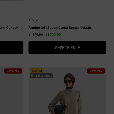
Armine
Armine Gold Toka Detaylı Oval Kesim Ceket Kahverengi AGKP1214
Armine 361 Bayan Çanta Beyaz Noktalı
₺1.849,90
₺1.700,00
SEPETE EKLE
İNDIRIM
2026 YAZ
2026 YAZ
ÜCRETSIZ KARGO