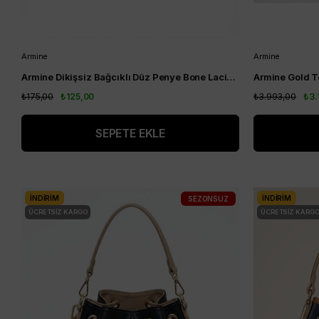
Armine
Armine
Armine Dikişsiz Bağcıklı Düz Penye Bone Lacivert
₺175,00
₺125,00
₺3.993,00
₺3.
SEPETE EKLE
İNDIRIM
İNDIRIM
SEZONSUZ
ÜCRETSIZ KARGO
ÜCRETSIZ KARG