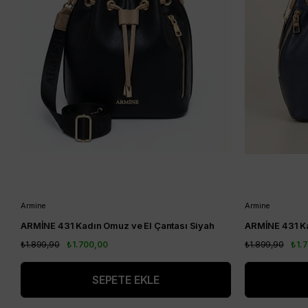
Armine
Armine
ARMİNE 431 Kadın Omuz ve El Çantası Siyah
ARMİNE 431 Ka
₺1.899,90
₺1.700,00
₺1.899,90
₺1.
SEPETE EKLE