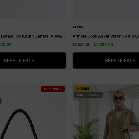
Armine
Armine Düğüm Detaylı Gri Kadın Çantası ARM204
Armine Örgü Askılı Vizon Kadın 
300,00
₺2.530,00
₺2.050,00
SEPETE EKLE
SEPETE EKLE
İNDIRIM
SEZONSUZ
ÜCRETSIZ KARGO
O