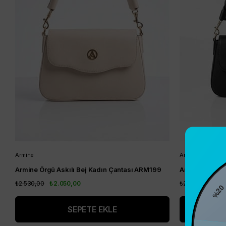
Armine
Armine
Armine Örgü Askılı Bej Kadın Çantası ARM199
Armine Örgü A
₺2.530,00
₺2.050,00
₺2.530,00
₺2.
%2
SEPETE EKLE