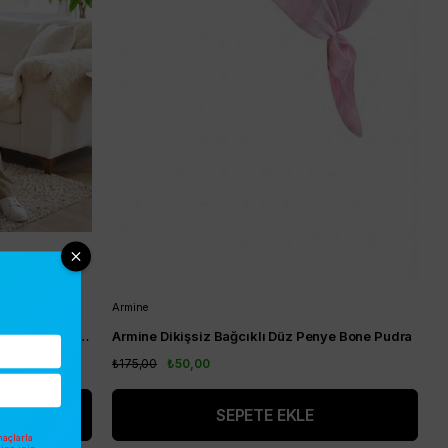
Armine
Armine Kruvaze Yaka Beli Büzgülü Pantolonlu Takım Bej AGTK2627
Armine Dikişsiz Bağcıklı Düz Penye Bone Pudra
₺175,00
₺50,00
SEPETE EKLE
açlarla