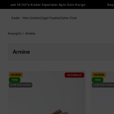
Saat 14:00'e Kadar Siparişler Aynı Gün Kargo
Bayi Çıkı
Kadın
Yeni Ürünler
Çılgın Fiyatlar
Zuhre Özel
Anasayfa
Armine
Armine
İNDIRIM
İNDIRIM
SEZONSUZ
YENI
YENI
ÜCRETSIZ KARGO
ÜRÜN
ÜCRETSIZ KARG
ÜRÜN