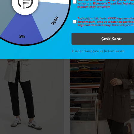
tarafıma ticari elektronik ileti gönderilme
veriyorum.
Elektronik Ticari İleti Aydınl
okudum onay veriyorum.
İNDIRIM
2026 YAZ
500₺
Paylaştığım bilgilerin
KVKK kapsamında 
korunmasını, sms ve WhatsApp üzerind
O
ÜCRETSIZ KARGO
bilgilendirmeleri almayı
kabul ediyorum
%5
Çevir Kazan
Kısa Bir Süreliğine Ek İndirim Fırsatı