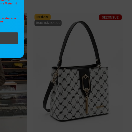
sine izin
atma Metni
'ni
İNDIRIM
2026 YAZ
SEZONSUZ
tarafınızca
en
ÜCRETSIZ KARGO
.