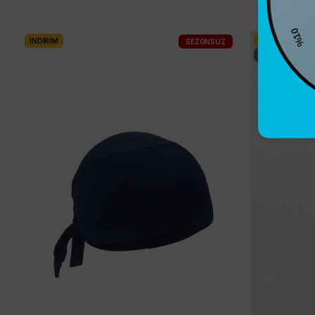
%10
İNDIRIM
İNDIRIM
SEZONSUZ
ÜCRETSIZ KARG