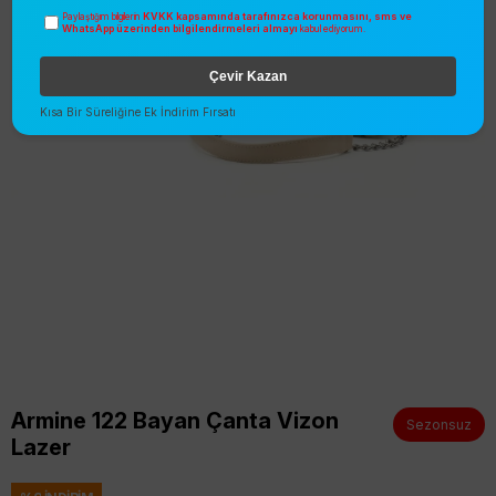
KVKK kapsamında tarafınızca korunmasını, sms ve
Paylaştığım bilgilerin
WhatsApp üzerinden bilgilendirmeleri almayı
kabul ediyorum.
Çevir Kazan
Kısa Bir Süreliğine Ek İndirim Fırsatı
Armine 122 Bayan Çanta Vizon
Sezonsuz
Lazer