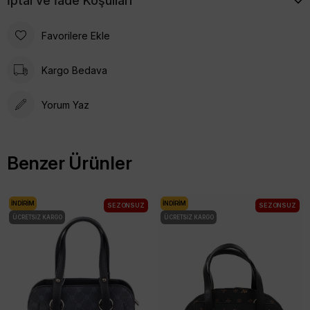
İptal ve İade Koşulları
Favorilere Ekle
Kargo Bedava
Yorum Yaz
Benzer Ürünler
İNDIRIM
İNDIRIM
SEZONSUZ
SEZONSUZ
ÜCRETSIZ KARGO
ÜCRETSIZ KARGO