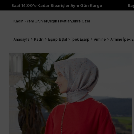
Saat 14:00'e Kadar Siparişler Aynı Gün Kargo
Bayi
Kadın
Yeni Ürünler
Çılgın Fiyatlar
Zuhre Özel
Anasayfa
Kadın
Eşarp & Şal
İpek Eşarp
Armine
Armine İpek E