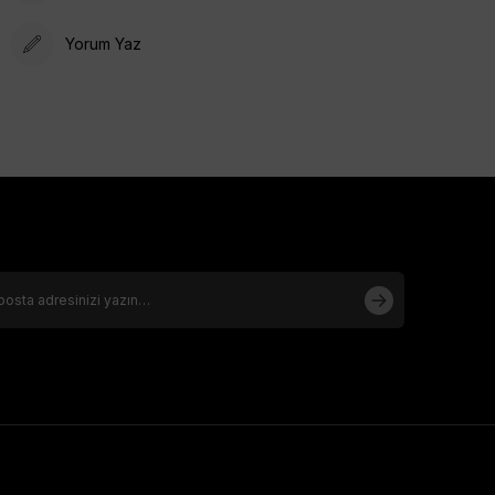
- 90x90 cm ebatındadır,
- Su ve leke tutmaz,
Yorum Yaz
- Kansorejen madde içeren kimyasallar kullanılmamaktadır,
- Eşarbınızın uzun ömürlü olması için yalnızca kuru
temizleme önerilmektedir.
- Furkan Giyim, Armine yetkili satış noktasıdır
.