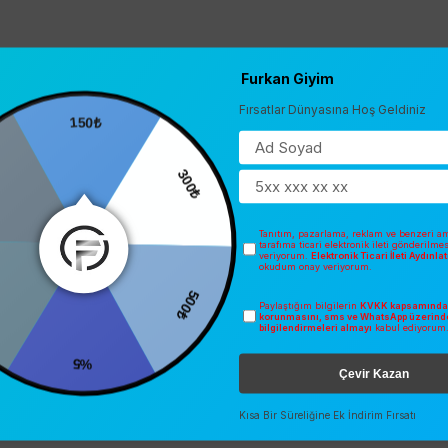
Furkan Giyim
Fırsatlar Dünyasına Hoş Geldiniz
150₺
0
300₺
Tanıtım, pazarlama, reklam ve benzeri am
tarafıma ticari elektronik ileti gönderilme
veriyorum.
Elektronik Ticari İleti Aydınl
okudum onay veriyorum.
Paylaştığım bilgilerin
KVKK kapsamında 
500₺
korunmasını, sms ve WhatsApp üzerind
bilgilendirmeleri almayı
kabul ediyorum
%5
Çevir Kazan
Kısa Bir Süreliğine Ek İndirim Fırsatı