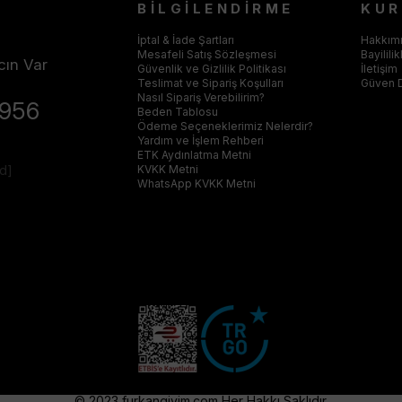
BİLGİLENDİRME
KU
İptal & İade Şartları
Hakkım
Mesafeli Satış Sözleşmesi
Bayilili
cın Var
Güvenlik ve Gizlilik Politikası
İletişim
Teslimat ve Sipariş Koşulları
Güven 
Nasıl Sipariş Verebilirim?
4956
Beden Tablosu
Ödeme Seçeneklerimiz Nelerdir?
Yardım ve İşlem Rehberi
ETK Aydınlatma Metni
ed]
KVKK Metni
WhatsApp KVKK Metni
© 2023 furkangiyim.com Her Hakkı Saklıdır.