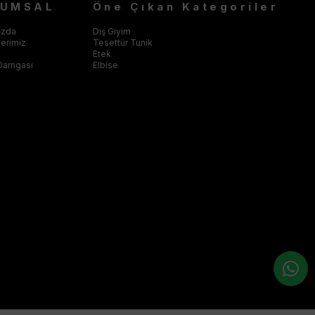
RUMSAL
Öne Çıkan Kategoriler
ızda
Dış Giyim
klerimiz
Tesettür Tunik
Etek
Damgası
Elbise