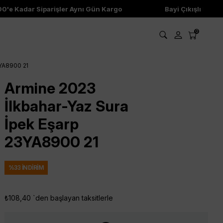
'e Kadar Siparişler Aynı Gün Kargo
Bayi Çıkışlı Ürünle
0
3YA8900 21
Armine 2023
İlkbahar-Yaz Sura
İpek Eşarp
23YA8900 21
%
33
İNDIRIM
₺108,40
`den başlayan taksitlerle