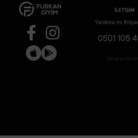
İLETİŞİM
Yardıma mı İhtiya
0501 105 
[email protect