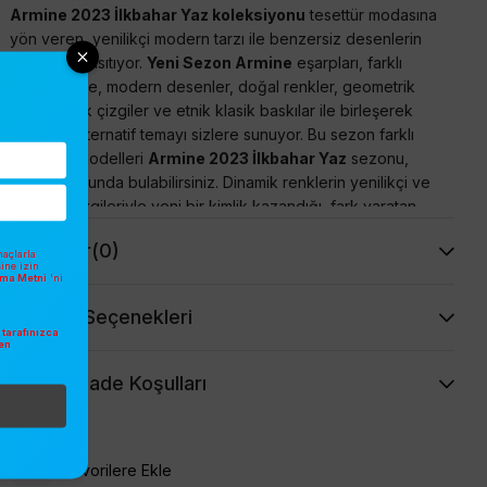
Armine 2023 İlkbahar Yaz koleksiyonu
tesettür modasına
yön veren, yenilikçi modern tarzı ile benzersiz desenlerin
asaletini yansıtıyor.
Yeni Sezon Armine
eşarpları, farklı
modelleriyle, modern desenler, doğal renkler, geometrik
hatlar, optik çizgiler ve etnik klasik baskılar ile birleşerek
pek çok alternatif temayı sizlere sunuyor. Bu sezon farklı
tarzlarda modelleri
Armine 2023 İlkbahar Yaz
sezonu,
koleksiyonunda bulabilirsiniz. Dinamik renklerin yenilikçi ve
modern çizgileriyle yeni bir kimlik kazandığı, fark yaratan
bir koleksiyonla karşımızda.
Yorumlar
(0)
açlarla
sine izin
Tivil (Twill) veya Sura (Saten) İpek seçenekleriyle tarzınıza
atma Metni
'ni
uygun modeli seçmenin keyfini çıkartınız :) Şimdi favori
Ödeme Seçenekleri
modeliniz tükenmeden
Armine Yeni Sezon Eşarp 2023
tarafınızca
en
İlkbahar Yaz
modellerine mutlaka göz atınız, uygun fiyatları
.
kaçırmayın.
İptal ve İade Koşulları
Armine İpek Eşarpların Özellikleri
- %100 İpek'dir,
- İncelediğiniz Eşarp; Sura Dokumadır(Sura).
Favorilere Ekle