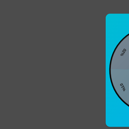
%2
%10