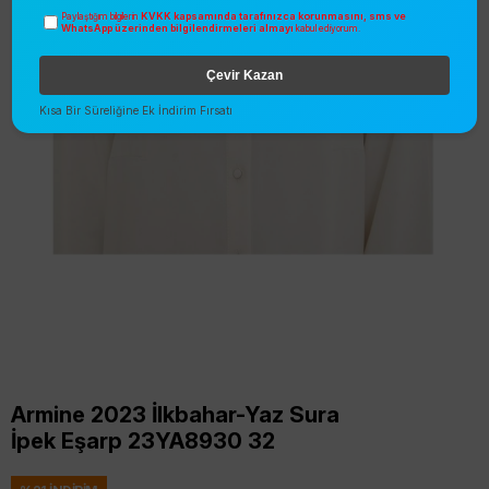
KVKK kapsamında tarafınızca korunmasını, sms ve
Paylaştığım bilgilerin
WhatsApp üzerinden bilgilendirmeleri almayı
kabul ediyorum.
Çevir Kazan
Kısa Bir Süreliğine Ek İndirim Fırsatı
Armine 2023 İlkbahar-Yaz Sura
İpek Eşarp 23YA8930 32