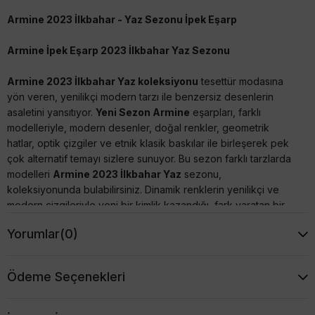
Armine 2023 İlkbahar - Yaz Sezonu İpek Eşarp
Armine İpek Eşarp 2023 İlkbahar Yaz Sezonu
Armine 2023 İlkbahar Yaz koleksiyonu
tesettür modasına
yön veren, yenilikçi modern tarzı ile benzersiz desenlerin
asaletini yansıtıyor.
Yeni Sezon Armine
eşarpları, farklı
modelleriyle, modern desenler, doğal renkler, geometrik
hatlar, optik çizgiler ve etnik klasik baskılar ile birleşerek pek
çok alternatif temayı sizlere sunuyor. Bu sezon farklı tarzlarda
modelleri
Armine 2023 İlkbahar Yaz
sezonu,
koleksiyonunda bulabilirsiniz. Dinamik renklerin yenilikçi ve
modern çizgileriyle yeni bir kimlik kazandığı, fark yaratan bir
koleksiyonla karşımızda.
Yorumlar
(0)
Tivil (Twill) veya Sura (Saten) İpek seçenekleriyle tarzınıza
uygun modeli seçmenin keyfini çıkartınız :) Şimdi favori
Ödeme Seçenekleri
modeliniz tükenmeden
Armine Yeni Sezon Eşarp 2023
İlkbahar Yaz
modellerine mutlaka göz atınız, uygun fiyatları
kaçırmayın.