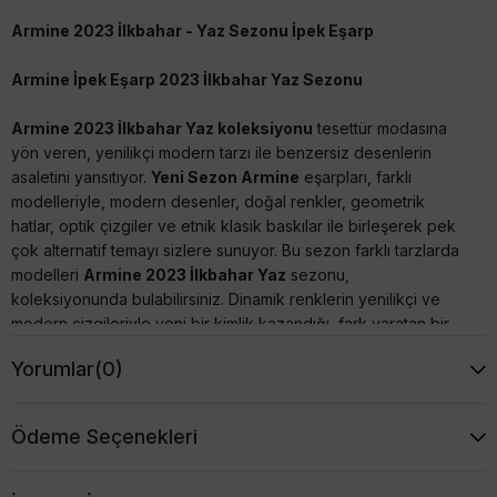
Armine 2023 İlkbahar - Yaz Sezonu İpek Eşarp
Armine İpek Eşarp 2023 İlkbahar Yaz Sezonu
Armine 2023 İlkbahar Yaz koleksiyonu
tesettür modasına
yön veren, yenilikçi modern tarzı ile benzersiz desenlerin
asaletini yansıtıyor.
Yeni Sezon Armine
eşarpları, farklı
modelleriyle, modern desenler, doğal renkler, geometrik
hatlar, optik çizgiler ve etnik klasik baskılar ile birleşerek pek
çok alternatif temayı sizlere sunuyor. Bu sezon farklı tarzlarda
modelleri
Armine 2023 İlkbahar Yaz
sezonu,
koleksiyonunda bulabilirsiniz. Dinamik renklerin yenilikçi ve
modern çizgileriyle yeni bir kimlik kazandığı, fark yaratan bir
koleksiyonla karşımızda.
Yorumlar
(0)
Tivil (Twill) veya Sura (Saten) İpek seçenekleriyle tarzınıza
uygun modeli seçmenin keyfini çıkartınız :) Şimdi favori
Ödeme Seçenekleri
modeliniz tükenmeden
Armine Yeni Sezon Eşarp 2023
İlkbahar Yaz
modellerine mutlaka göz atınız, uygun fiyatları
kaçırmayın.