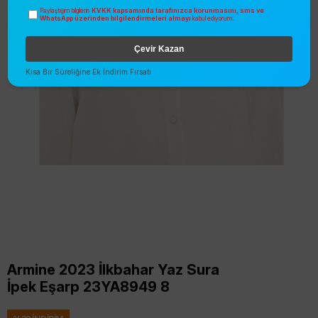
KVKK kapsamında tarafınızca korunmasını, sms ve
Paylaştığım bilgilerin
WhatsApp üzerinden bilgilendirmeleri almayı
kabul ediyorum.
Çevir Kazan
Kısa Bir Süreliğine Ek İndirim Fırsatı
Armine 2023 İlkbahar Yaz Sura
İpek Eşarp 23YA8949 8