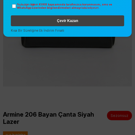
KVKK kapsamında tarafınızca korunmasını, sms ve
Paylaştığım bilgilerin
WhatsApp üzerinden bilgilendirmeleri almayı
kabul ediyorum.
Çevir Kazan
Kısa Bir Süreliğine Ek İndirim Fırsatı
Armine 206 Bayan Çanta Siyah
Sezonsuz
Lazer