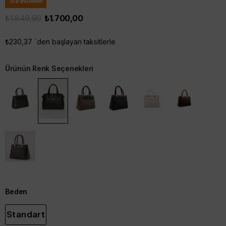
%
8
İNDIRIM
₺1.849,90
₺1.700,00
₺230,37
`den başlayan taksitlerle
Ürünün Renk Seçenekleri
Beden
Standart