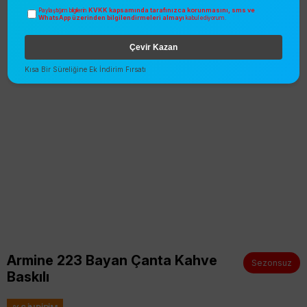
KVKK kapsamında tarafınızca korunmasını, sms ve
Paylaştığım bilgilerin
WhatsApp üzerinden bilgilendirmeleri almayı
kabul ediyorum.
Çevir Kazan
Kısa Bir Süreliğine Ek İndirim Fırsatı
Armine 223 Bayan Çanta Kahve
Sezonsuz
Baskılı