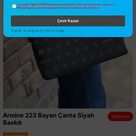
KVKK kapsamında tarafınızca korunmasını, sms ve
Paylaştığım bilgilerin
WhatsApp üzerinden bilgilendirmeleri almayı
kabul ediyorum.
Çevir Kazan
Kısa Bir Süreliğine Ek İndirim Fırsatı
Armine 223 Bayan Çanta Siyah
Sezonsuz
Baskılı