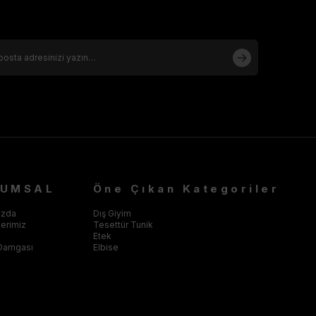
RUMSAL
Öne Çıkan Kategoriler
ızda
Dış Giyim
klerimiz
Tesettür Tunik
Etek
Damgası
Elbise