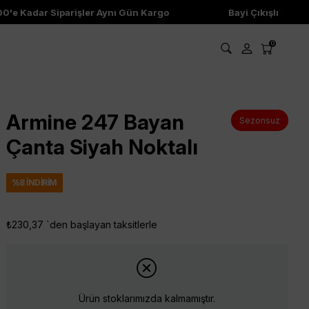
e Kadar Siparişler Aynı Gün Kargo
Bayi Çıkışlı Ürünler
0
Armine 247 Bayan
Sezonsuz
Çanta Siyah Noktalı
%
8
İNDIRIM
₺230,37
`den başlayan taksitlerle
Ürün stoklarımızda kalmamıştır.