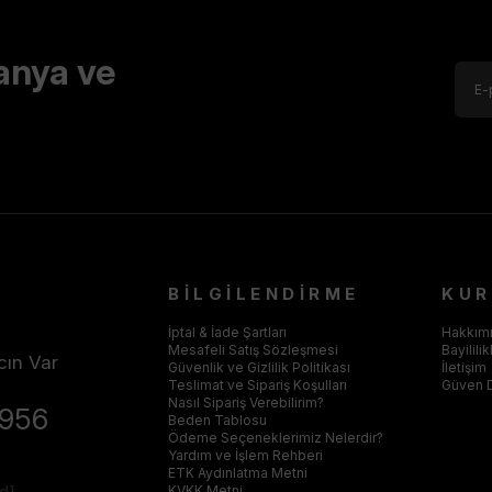
anya ve
BİLGİLENDİRME
KU
İptal & İade Şartları
Hakkım
Mesafeli Satış Sözleşmesi
Bayilili
cın Var
Güvenlik ve Gizlilik Politikası
İletişim
Teslimat ve Sipariş Koşulları
Güven 
Nasıl Sipariş Verebilirim?
4956
Beden Tablosu
Ödeme Seçeneklerimiz Nelerdir?
Yardım ve İşlem Rehberi
ETK Aydınlatma Metni
ed]
KVKK Metni