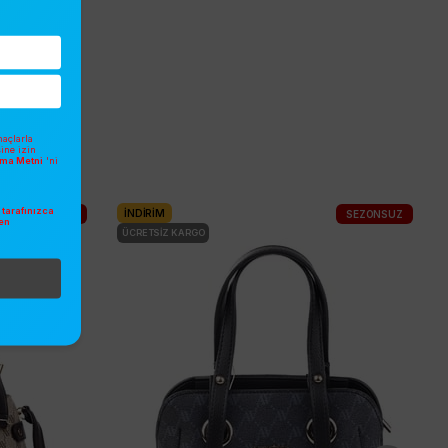
açlarla
sine izin
atma Metni
'ni
tarafınızca
İNDIRIM
SEZONSUZ
SEZONSUZ
en
.
ÜCRETSIZ KARGO