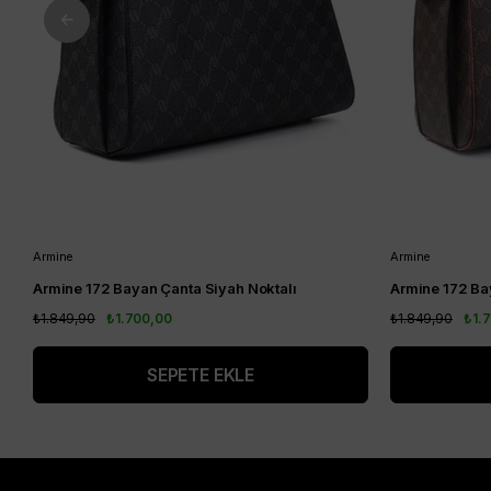
Armine
Armine
Armine 172 Bayan Çanta Siyah Noktalı
Armine 172 Ba
₺1.849,90
₺1.700,00
₺1.849,90
₺1.
SEPETE EKLE