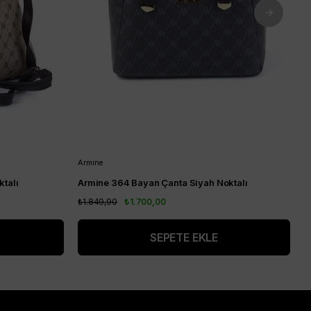
Armine
A
talı
Armine 364 Bayan Çanta Siyah Noktalı
A
₺1.849,90
₺1.700,00
₺
SEPETE EKLE