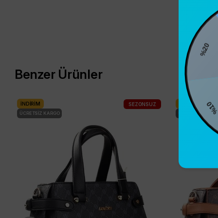
%2
Benzer Ürünler
%10
İNDIRIM
İNDIRIM
SEZONSUZ
ÜCRETSIZ KARGO
ÜCRETSIZ KARG