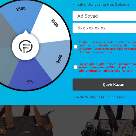
Fırsatlar Dünyasına Hoş Geldiniz
150₺
0
300₺
Tanıtım, pazarlama, reklam ve benzeri am
tarafıma ticari elektronik ileti gönderilme
veriyorum.
Elektronik Ticari İleti Aydınl
okudum onay veriyorum.
500₺
Paylaştığım bilgilerin
KVKK kapsamında 
İNDIRIM
SEZONSUZ
korunmasını, sms ve WhatsApp üzerind
bilgilendirmeleri almayı
kabul ediyorum
O
ÜCRETSIZ KARGO
%5
Çevir Kazan
Kısa Bir Süreliğine Ek İndirim Fırsatı