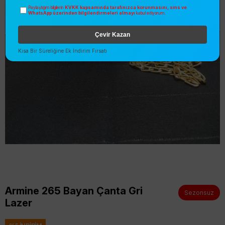
KVKK kapsamında tarafınızca korunmasını, sms ve
Paylaştığım bilgilerin
WhatsApp üzerinden bilgilendirmeleri almayı
kabul ediyorum.
Çevir Kazan
Kısa Bir Süreliğine Ek İndirim Fırsatı
Armine 265 Bayan Çanta Gri
Sezonsuz
Lazer