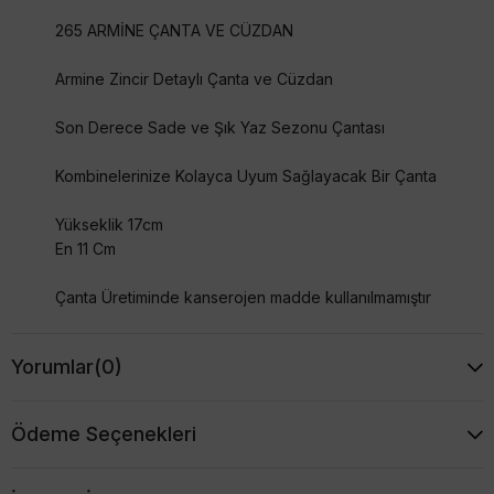
265 ARMİNE ÇANTA VE CÜZDAN
Armine Zincir Detaylı Çanta ve Cüzdan
Son Derece Sade ve Şık Yaz Sezonu Çantası
Kombinelerinize Kolayca Uyum Sağlayacak Bir Çanta
Yükseklik 17cm
En 11 Cm
Çanta Üretiminde kanserojen madde kullanılmamıştır
Çekimden Dolayı Renkler Farklılık Gösterebilir
Yorumlar
(0)
Ödeme Seçenekleri