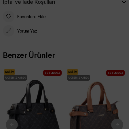
İptal ve İade Koşulları
Favorilere Ekle
Yorum Yaz
Benzer Ürünler
İNDIRIM
İNDIRIM
SEZONSUZ
SEZONSUZ
ÜCRETSIZ KARGO
ÜCRETSIZ KARGO