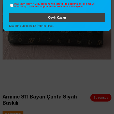
KVKK kapsamında tarafınızca korunmasını, sms ve
Paylaştığım bilgilerin
WhatsApp üzerinden bilgilendirmeleri almayı
kabul ediyorum.
Çevir Kazan
Kısa Bir Süreliğine Ek İndirim Fırsatı
Armine 311 Bayan Çanta Siyah
Sezonsuz
Baskılı