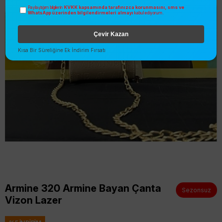
KVKK kapsamında tarafınızca korunmasını, sms ve
Paylaştığım bilgilerin
WhatsApp üzerinden bilgilendirmeleri almayı
kabul ediyorum.
Çevir Kazan
Kısa Bir Süreliğine Ek İndirim Fırsatı
Armine 320 Armine Bayan Çanta
Sezonsuz
Vizon Lazer