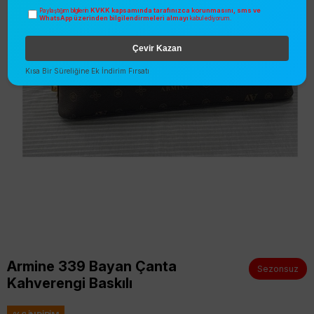
KVKK kapsamında tarafınızca korunmasını, sms ve
Paylaştığım bilgilerin
WhatsApp üzerinden bilgilendirmeleri almayı
kabul ediyorum.
Çevir Kazan
Kısa Bir Süreliğine Ek İndirim Fırsatı
Armine 339 Bayan Çanta
Sezonsuz
Kahverengi Baskılı