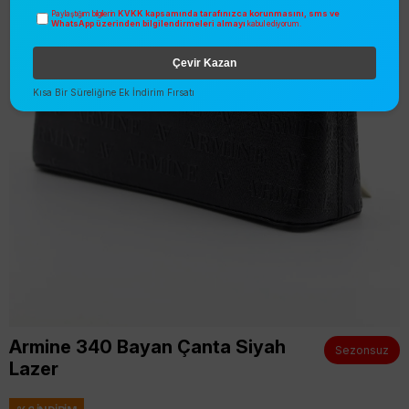
KVKK kapsamında tarafınızca korunmasını, sms ve
Paylaştığım bilgilerin
WhatsApp üzerinden bilgilendirmeleri almayı
kabul ediyorum.
Çevir Kazan
Kısa Bir Süreliğine Ek İndirim Fırsatı
Armine 340 Bayan Çanta Siyah
Sezonsuz
Lazer