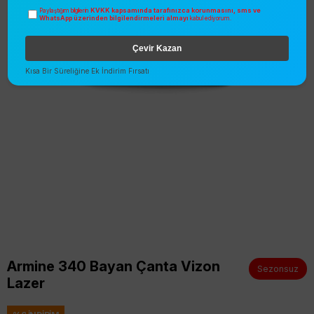
KVKK kapsamında tarafınızca korunmasını, sms ve
Paylaştığım bilgilerin
WhatsApp üzerinden bilgilendirmeleri almayı
kabul ediyorum.
Çevir Kazan
Kısa Bir Süreliğine Ek İndirim Fırsatı
Armine 340 Bayan Çanta Vizon
Sezonsuz
Lazer