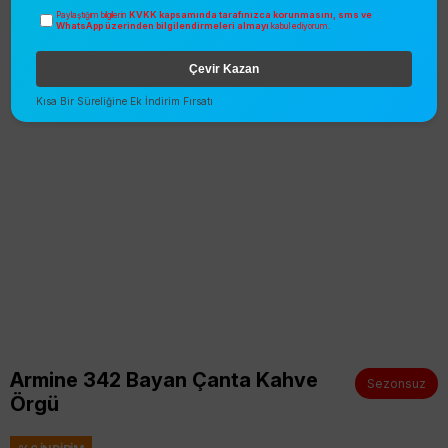
KVKK kapsamında tarafınızca korunmasını, sms ve
Paylaştığım bilgilerin
WhatsApp üzerinden bilgilendirmeleri almayı
kabul ediyorum.
Çevir Kazan
Kısa Bir Süreliğine Ek İndirim Fırsatı
Armine 342 Bayan Çanta Kahve
Sezonsuz
Örgü