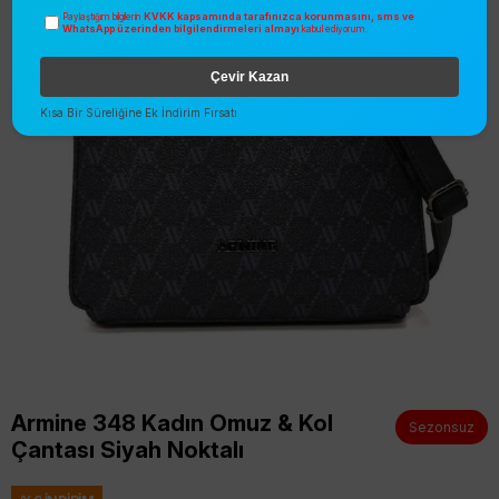
KVKK kapsamında tarafınızca korunmasını, sms ve
Paylaştığım bilgilerin
WhatsApp üzerinden bilgilendirmeleri almayı
kabul ediyorum.
Çevir Kazan
Kısa Bir Süreliğine Ek İndirim Fırsatı
Armine 348 Kadın Omuz & Kol
Sezonsuz
Çantası Siyah Noktalı