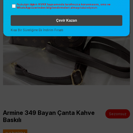
KVKK kapsamında tarafınızca korunmasını, sms ve
Paylaştığım bilgilerin
WhatsApp üzerinden bilgilendirmeleri almayı
kabul ediyorum.
Çevir Kazan
Kısa Bir Süreliğine Ek İndirim Fırsatı
Armine 349 Bayan Çanta Kahve
Sezonsuz
Baskılı