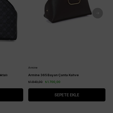
Armine
A
ktalı
Armine 365 Bayan Çanta Kahve
A
₺1.849,90
₺1.700,00
₺
SEPETE EKLE