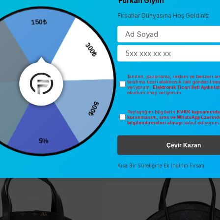
Fırsatlar Dünyasına Hoş Geldiniz
150₺
300₺
Tanıtım, pazarlama, reklam ve benzeri am
tarafıma ticari elektronik ileti gönderilme
veriyorum.
Elektronik Ticari İleti Aydınl
okudum onay veriyorum.
500₺
Paylaştığım bilgilerin
KVKK kapsamında 
korunmasını, sms ve WhatsApp üzerind
İNDIRIM
SEZONSUZ
bilgilendirmeleri almayı
kabul ediyorum
O
ÜCRETSIZ KARGO
%5
Çevir Kazan
Kısa Bir Süreliğine Ek İndirim Fırsatı