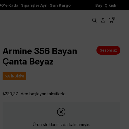
e Kadar Siparişler Aynı Gün Kargo
Bayi Çıkışlı Ürünler
0
Armine 356 Bayan
Sezonsuz
Çanta Beyaz
%
8
İNDIRIM
₺230,37
`den başlayan taksitlerle
Ürün stoklarımızda kalmamıştır.