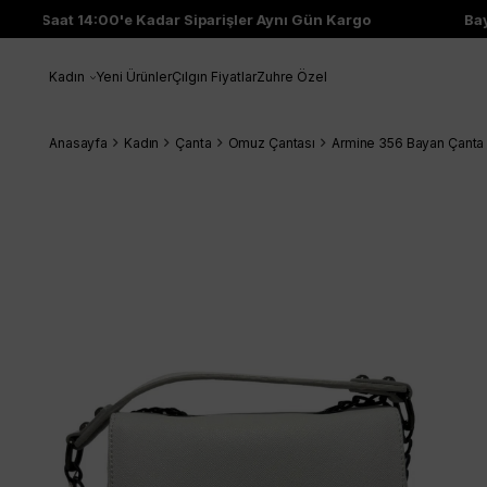
Saat 14:00'e Kadar Siparişler Aynı Gün Kargo
Bayi 
Kadın
Yeni Ürünler
Çılgın Fiyatlar
Zuhre Özel
Anasayfa
Kadın
Çanta
Omuz Çantası
Armine 356 Bayan Çanta