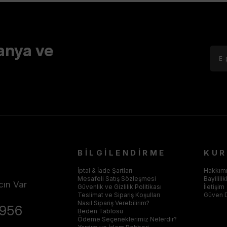
anya ve
BİLGİLENDİRME
KU
İptal & İade Şartları
Hakkım
Mesafeli Satış Sözleşmesi
Bayilili
cın Var
Güvenlik ve Gizlilik Politikası
İletişim
Teslimat ve Sipariş Koşulları
Güven 
Nasıl Sipariş Verebilirim?
4956
Beden Tablosu
Ödeme Seçeneklerimiz Nelerdir?