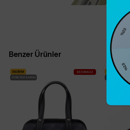
%20
Benzer Ürünler
%10
İNDIRIM
İNDIRIM
SEZONSUZ
ÜCRETSIZ KARGO
ÜCRETSIZ KARG