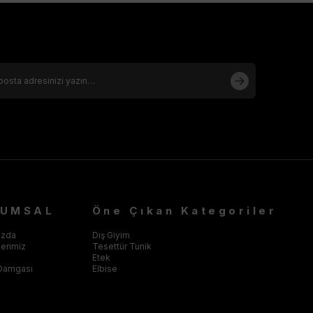
RUMSAL
Öne Çıkan Kategoriler
ızda
Dış Giyim
klerimiz
Tesettür Tunik
Etek
Damgası
Elbise