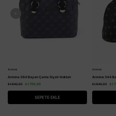
Armine
Armine
Armine 364 Bayan Çanta Siyah Noktalı
Armine 344 Ba
₺1.849,90
₺1.700,00
₺1.849,90
₺1.
SEPETE EKLE