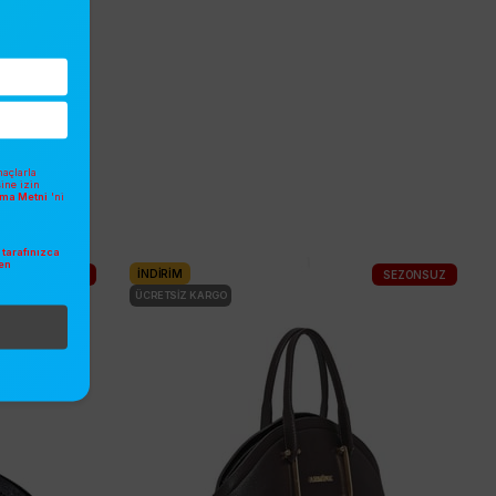
açlarla
sine izin
atma Metni
'ni
tarafınızca
en
İNDIRIM
SEZONSUZ
SEZONSUZ
.
ÜCRETSIZ KARGO