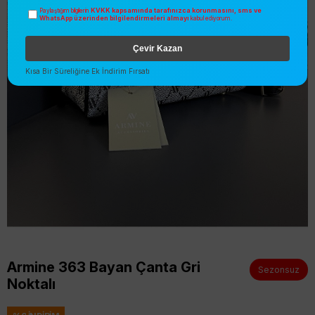
KVKK kapsamında tarafınızca korunmasını, sms ve
Paylaştığım bilgilerin
WhatsApp üzerinden bilgilendirmeleri almayı
kabul ediyorum.
Çevir Kazan
Kısa Bir Süreliğine Ek İndirim Fırsatı
Armine 363 Bayan Çanta Gri
Sezonsuz
Noktalı