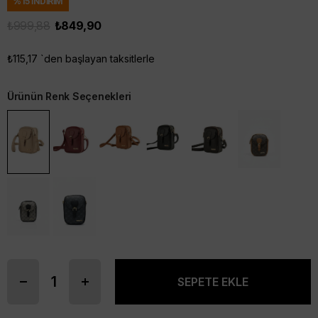
%
15
İNDIRIM
₺999,88
₺849,90
₺115,17
`den başlayan taksitlerle
Ürünün Renk Seçenekleri