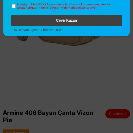
KVKK kapsamında tarafınızca korunmasını, sms ve
Paylaştığım bilgilerin
WhatsApp üzerinden bilgilendirmeleri almayı
kabul ediyorum.
Çevir Kazan
Kısa Bir Süreliğine Ek İndirim Fırsatı
Armine 406 Bayan Çanta Vizon
Sezonsuz
Pia