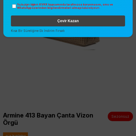
KVKK kapsamında tarafınızca korunmasını, sms ve
Paylaştığım bilgilerin
WhatsApp üzerinden bilgilendirmeleri almayı
kabul ediyorum.
Çevir Kazan
Kısa Bir Süreliğine Ek İndirim Fırsatı
Armine 413 Bayan Çanta Vizon
Sezonsuz
Örgü