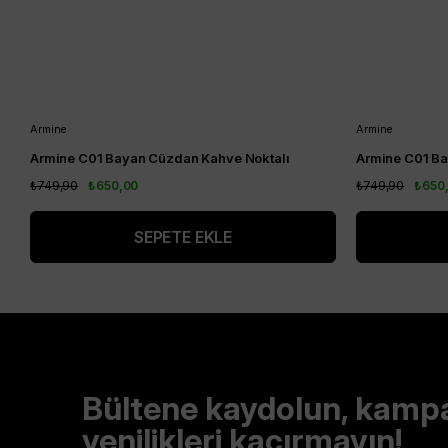
Armine
Armine
Armine C01 Bayan Cüzdan Kahve Noktalı
Armine C01 Ba
₺749,90
₺650,00
₺749,90
₺650
SEPETE EKLE
Bültene kaydolun, kamp
yenilikleri kaçırmayın!