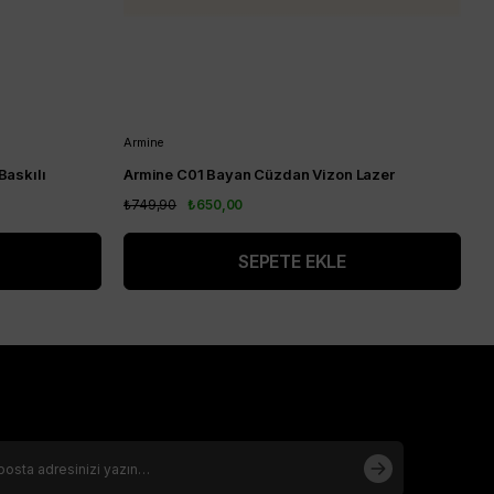
Armine
A
Baskılı
Armine C01 Bayan Cüzdan Vizon Lazer
A
₺749,90
₺650,00
₺
SEPETE EKLE