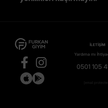
İLETİŞİM
Yardıma mı İhtiya
0501 105 
[email protect