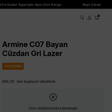
e Kadar Siparişler Aynı Gün Kargo
Bayi Çıkışlı Ürünler
0
Armine C07 Bayan
Cüzdan Gri Lazer
%
13
İNDIRIM
₺88,08
`den başlayan taksitlerle
Ürün stoklarımızda kalmamıştır.