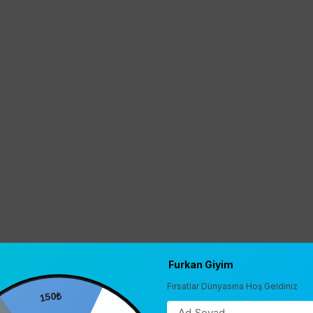
Furkan Giyim
Fırsatlar Dünyasına Hoş Geldiniz
150₺