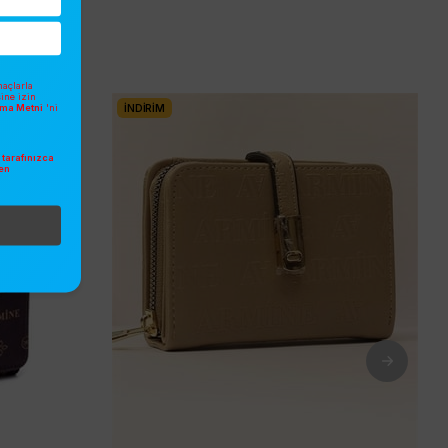
açlarla
sine izin
atma Metni
'ni
İNDIRIM
tarafınızca
en
.