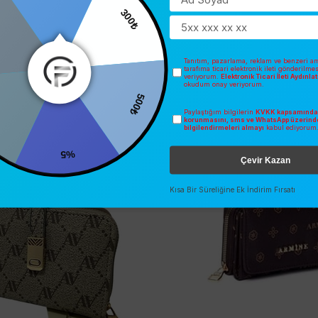
300₺
Tanıtım, pazarlama, reklam ve benzeri am
tarafıma ticari elektronik ileti gönderilme
veriyorum.
Elektronik Ticari İleti Aydınl
İNDIRIM
okudum onay veriyorum.
500₺
Paylaştığım bilgilerin
KVKK kapsamında 
korunmasını, sms ve WhatsApp üzerind
bilgilendirmeleri almayı
kabul ediyorum
%5
Çevir Kazan
Kısa Bir Süreliğine Ek İndirim Fırsatı