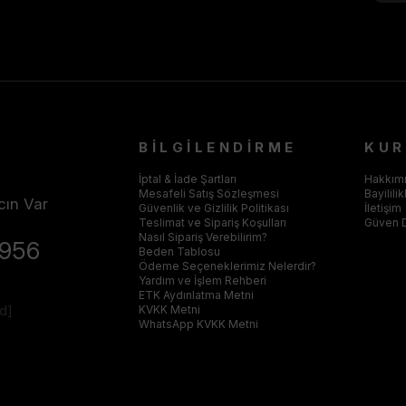
BİLGİLENDİRME
KU
İptal & İade Şartları
Hakkım
Mesafeli Satış Sözleşmesi
Bayilili
cın Var
Güvenlik ve Gizlilik Politikası
İletişim
Teslimat ve Sipariş Koşulları
Güven 
Nasıl Sipariş Verebilirim?
4956
Beden Tablosu
Ödeme Seçeneklerimiz Nelerdir?
Yardım ve İşlem Rehberi
ETK Aydınlatma Metni
ed]
KVKK Metni
WhatsApp KVKK Metni