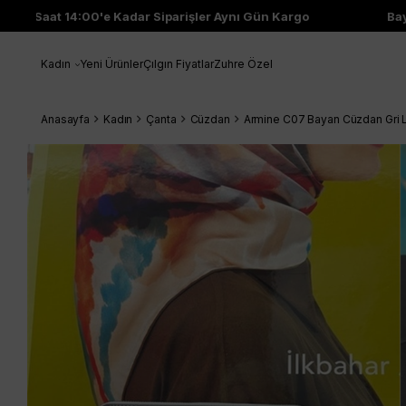
Saat 14:00'e Kadar Siparişler Aynı Gün Kargo
Bayi Ç
Kadın
Yeni Ürünler
Çılgın Fiyatlar
Zuhre Özel
Anasayfa
Kadın
Çanta
Cüzdan
Armine C07 Bayan Cüzdan Gri 