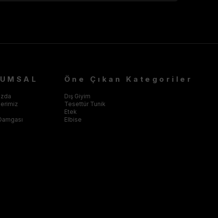
RUMSAL
Öne Çıkan Kategoriler
ızda
Dış Giyim
klerimiz
Tesettür Tunik
Etek
Damgası
Elbise