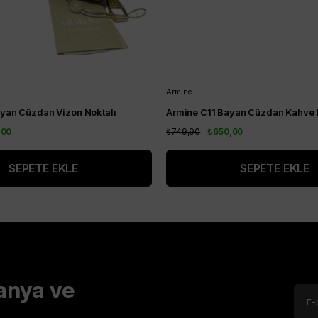
Armine
yan Cüzdan Vizon Noktalı
Armine C11 Bayan Cüzdan Kahve 
,00
₺749,90
₺650,00
SEPETE EKLE
SEPETE EKLE
anya ve