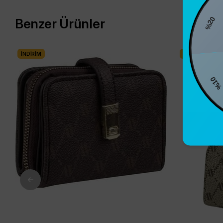
%20
Benzer Ürünler
İNDIRIM
İNDIRIM
%10