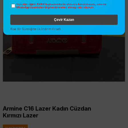
KVKK kapsamında tarafınızca korunmasını, sms ve
Paylaştığım bilgilerin
WhatsApp üzerinden bilgilendirmeleri almayı
kabul ediyorum.
Çevir Kazan
Kısa Bir Süreliğine Ek İndirim Fırsatı
Armine C16 Lazer Kadın Cüzdan
Kırmızı Lazer