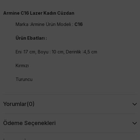
Armine C16 Lazer Kadın Cüzdan
Marka :Armine Ürün Modeli : 
C16
Ürün Ebatları :
Eni :17 cm, Boyu : 10 cm, Derinlik :4,5 cm 
Kırmızı
Turuncu
Gri
Yorumlar
(0)
Buz Mavisi
Pembe
Ödeme Seçenekleri
Haki