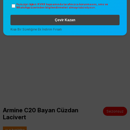
KVKK kapsamında tarafınızca korunmasını, sms ve
Paylaştığım bilgilerin
WhatsApp üzerinden bilgilendirmeleri almayı
kabul ediyorum.
Çevir Kazan
Kısa Bir Süreliğine Ek İndirim Fırsatı
Armine C20 Bayan Cüzdan
Sezonsuz
Lacivert