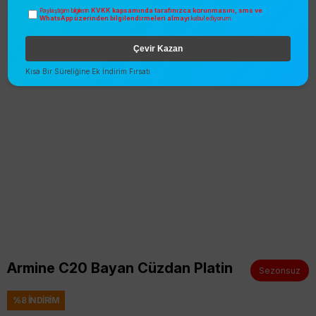
KVKK kapsamında tarafınızca korunmasını, sms ve
Paylaştığım bilgilerin
WhatsApp üzerinden bilgilendirmeleri almayı
kabul ediyorum.
Çevir Kazan
Kısa Bir Süreliğine Ek İndirim Fırsatı
Armine C20 Bayan Cüzdan Platin
Sezonsuz
%
8
İNDIRIM