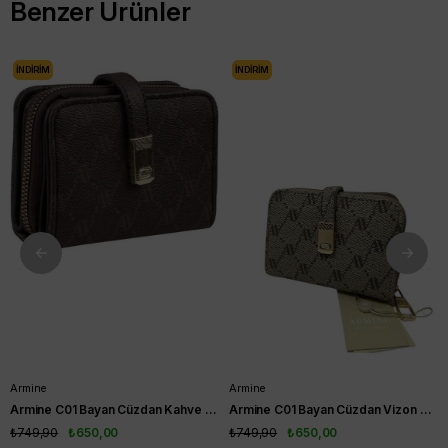
Benzer Ürünler
İNDIRIM
İNDIRIM
Armine
Armine
Armine C01 Bayan Cüzdan Kahve Noktalı
Armine C01 Bayan Cüzdan Vizon Noktalı
₺749,90
₺650,00
₺749,90
₺650,00