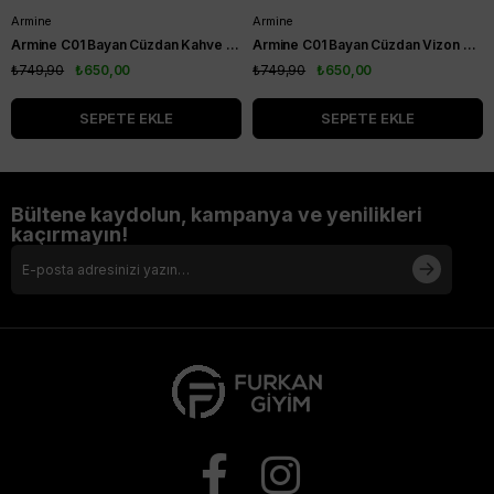
Armine
Armine
Armine C01 Bayan Cüzdan Kahve Noktalı
Armine C01 Bayan Cüzdan Vizon Noktalı
₺749,90
₺650,00
₺749,90
₺650,00
SEPETE EKLE
SEPETE EKLE
Bültene kaydolun, kampanya ve yenilikleri
kaçırmayın!