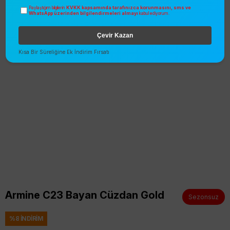
KVKK kapsamında tarafınızca korunmasını, sms ve
Paylaştığım bilgilerin
WhatsApp üzerinden bilgilendirmeleri almayı
kabul ediyorum.
Çevir Kazan
Kısa Bir Süreliğine Ek İndirim Fırsatı
Armine C23 Bayan Cüzdan Gold
Sezonsuz
%
8
İNDIRIM