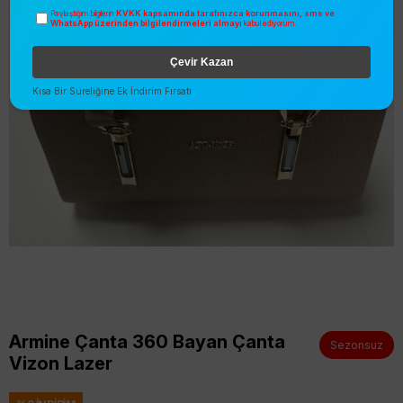
KVKK kapsamında tarafınızca korunmasını, sms ve
Paylaştığım bilgilerin
WhatsApp üzerinden bilgilendirmeleri almayı
kabul ediyorum.
Çevir Kazan
Kısa Bir Süreliğine Ek İndirim Fırsatı
Armine Çanta 360 Bayan Çanta
Sezonsuz
Vizon Lazer