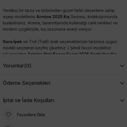
Yenilikçi bir tarza ve birbirinden güzel farklı desenlere sahip
eşarp modellerini
Armine 2025 Kış
Sezonu, koleksiyonunda
bulabilirsiniz. Armine, tasarımlarında kullandığı canlı renkleri ve
modern çizgileriyle, kış sezonuna enerji veriyor.
Sura İpek
ve Tivil (Twill) İpek seçenekleriyle tarzınıza uygun
modeli seçmenin keyfini çıkartınız :) Şimdi favori modeliniz
tükenmeden
Armine Yeni Sezon Eşarp 2025 Sonbahar Kış
modellerine mutlaka göz atınız, uygun fiyatları kaçırmayın.
Yorumlar
(0)
Armine İpek Eşarpların Özellikleri
Ödeme Seçenekleri
- %100 İpek'dir,
İptal ve İade Koşulları
- İncelediğiniz Eşarp; Sura Dokumadır(Saten). Parlak
görünümlü, yumuşak ipektir. Dökümlü durur.
Favorilere Ekle
- 90x90 cm ebadındadır,