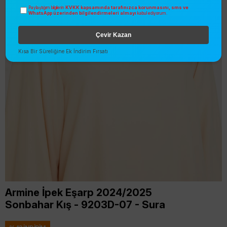
KVKK kapsamında tarafınızca korunmasını, sms ve
Paylaştığım bilgilerin
WhatsApp üzerinden bilgilendirmeleri almayı
kabul ediyorum.
Çevir Kazan
Kısa Bir Süreliğine Ek İndirim Fırsatı
Armine İpek Eşarp 2024/2025
Sonbahar Kış - 9203D-07 - Sura