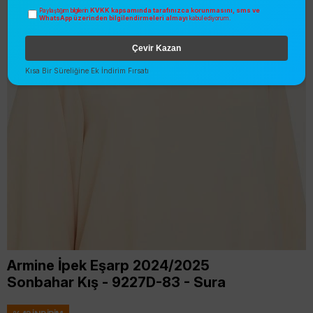
KVKK kapsamında tarafınızca korunmasını, sms ve
Paylaştığım bilgilerin
WhatsApp üzerinden bilgilendirmeleri almayı
kabul ediyorum.
Çevir Kazan
Kısa Bir Süreliğine Ek İndirim Fırsatı
Armine İpek Eşarp 2024/2025
Sonbahar Kış - 9227D-83 - Sura