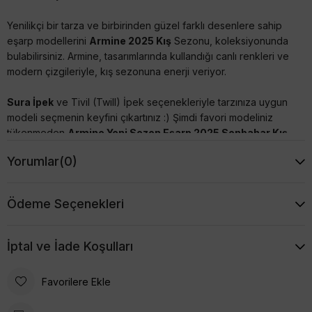
Yenilikçi bir tarza ve birbirinden güzel farklı desenlere sahip
eşarp modellerini
Armine 2025 Kış
Sezonu, koleksiyonunda
bulabilirsiniz. Armine, tasarımlarında kullandığı canlı renkleri ve
modern çizgileriyle, kış sezonuna enerji veriyor.
Sura İpek
ve Tivil (Twill) İpek seçenekleriyle tarzınıza uygun
modeli seçmenin keyfini çıkartınız :) Şimdi favori modeliniz
tükenmeden
Armine Yeni Sezon Eşarp 2025 Sonbahar Kış
modellerine mutlaka göz atınız, uygun fiyatları kaçırmayın.
Yorumlar
(0)
Armine İpek Eşarpların Özellikleri
Ödeme Seçenekleri
- %100 İpek'dir,
İptal ve İade Koşulları
- İncelediğiniz Eşarp; Sura Dokumadır(Saten). Parlak
görünümlü, yumuşak ipektir. Dökümlü durur.
Favorilere Ekle
- 90x90 cm ebadındadır,