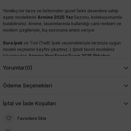
Yenilikçi bir tarza ve birbirinden güzel farklı desenlere sahip
eşarp modellerini
Armine 2025 Yaz
Sezonu, koleksiyonunda
bulabilirsiniz. Armine, tasarımlarında kullandığı canlı renkleri ve
modern çizgileriyle, kış sezonuna enerji veriyor.
Sura İpek
ve Tivil (Twill) İpek seçenekleriyle tarzınıza uygun
modeli seçmenin keyfini çıkartınız :) Şimdi favori modeliniz
tükenmeden
Armine Yeni Sezon Eşarp 2025 İlkbahar
Yaz
modellerine mutlaka göz atınız, uygun fiyatları kaçırmayın.
Yorumlar
(0)
Ebat: 90x90 cm (35,43 inç)
Kumaş Kalınlığı: 14 mm
Ödeme Seçenekleri
Armine İpek Eşarpların Özellikleri
- %100 İpek'dir,
İptal ve İade Koşulları
- İncelediğiniz Eşarp; Sura Dokumadır(Saten). Parlak
Favorilere Ekle
görünümlü, yumuşak ipektir. Dökümlü durur.