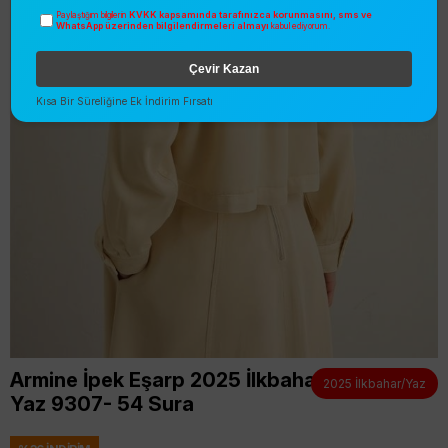
KVKK kapsamında tarafınızca korunmasını, sms ve
Paylaştığım bilgilerin
WhatsApp üzerinden bilgilendirmeleri almayı
kabul ediyorum.
Çevir Kazan
Kısa Bir Süreliğine Ek İndirim Fırsatı
Armine İpek Eşarp 2025 İlkbahar
2025 İlkbahar/Yaz
Yaz 9307- 54 Sura