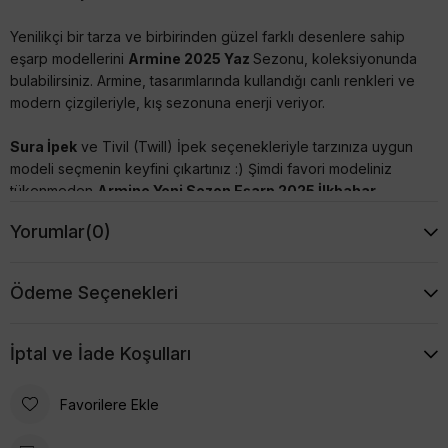
Yenilikçi bir tarza ve birbirinden güzel farklı desenlere sahip
eşarp modellerini
Armine 2025 Yaz
Sezonu, koleksiyonunda
bulabilirsiniz. Armine, tasarımlarında kullandığı canlı renkleri ve
modern çizgileriyle, kış sezonuna enerji veriyor.
Sura İpek
ve Tivil (Twill) İpek seçenekleriyle tarzınıza uygun
modeli seçmenin keyfini çıkartınız :) Şimdi favori modeliniz
tükenmeden
Armine Yeni Sezon Eşarp 2025 İlkbahar
Yaz
modellerine mutlaka göz atınız, uygun fiyatları kaçırmayın.
Yorumlar
(0)
Armine İpek Eşarpların Özellikleri
Ödeme Seçenekleri
- %100 İpek'dir,
İptal ve İade Koşulları
- İncelediğiniz Eşarp; Sura Dokumadır(Saten). Parlak
görünümlü, yumuşak ipektir. Dökümlü durur.
Favorilere Ekle
- 90x90 cm ebadındadır,