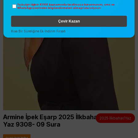
KVKK kapsamında tarafınızca korunmasını, sms ve
Paylaştığım bilgilerin
WhatsApp üzerinden bilgilendirmeleri almayı
kabul ediyorum.
Çevir Kazan
Kısa Bir Süreliğine Ek İndirim Fırsatı
Armine İpek Eşarp 2025 İlkbahar
2025 İlkbahar/Yaz
Yaz 9308- 09 Sura