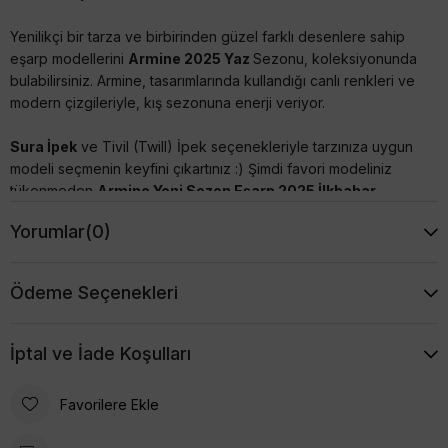
Yenilikçi bir tarza ve birbirinden güzel farklı desenlere sahip
eşarp modellerini
Armine 2025 Yaz
Sezonu, koleksiyonunda
bulabilirsiniz. Armine, tasarımlarında kullandığı canlı renkleri ve
modern çizgileriyle, kış sezonuna enerji veriyor.
Sura İpek
ve Tivil (Twill) İpek seçenekleriyle tarzınıza uygun
modeli seçmenin keyfini çıkartınız :) Şimdi favori modeliniz
tükenmeden
Armine Yeni Sezon Eşarp 2025 İlkbahar
Yaz
modellerine mutlaka göz atınız, uygun fiyatları kaçırmayın.
Yorumlar
(0)
Ebat: 90x90 cm (35,43 inç)
Kumaş Kalınlığı: 14 mm
Ödeme Seçenekleri
Armine İpek Eşarpların Özellikleri
- %100 İpek'dir,
İptal ve İade Koşulları
- İncelediğiniz Eşarp; Sura Dokumadır(Saten). Parlak
Favorilere Ekle
görünümlü, yumuşak ipektir. Dökümlü durur.