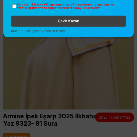
KVKK kapsamında tarafınızca korunmasını, sms ve
Paylaştığım bilgilerin
WhatsApp üzerinden bilgilendirmeleri almayı
kabul ediyorum.
Çevir Kazan
Kısa Bir Süreliğine Ek İndirim Fırsatı
Armine İpek Eşarp 2025 İlkbahar
2025 İlkbahar/Yaz
Yaz 9323- 81 Sura