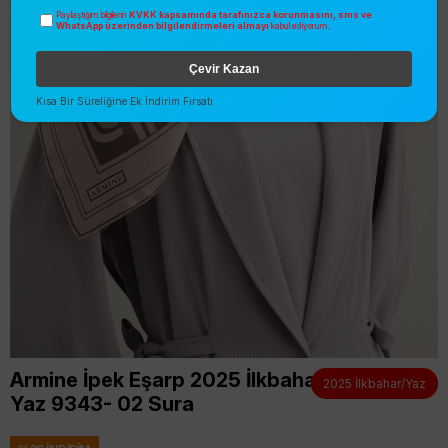
KVKK kapsamında tarafınızca korunmasını, sms ve
Paylaştığım bilgilerin
WhatsApp üzerinden bilgilendirmeleri almayı
kabul ediyorum.
Çevir Kazan
Kısa Bir Süreliğine Ek İndirim Fırsatı
Armine İpek Eşarp 2025 İlkbahar
2025 İlkbahar/Yaz
Yaz 9343- 02 Sura