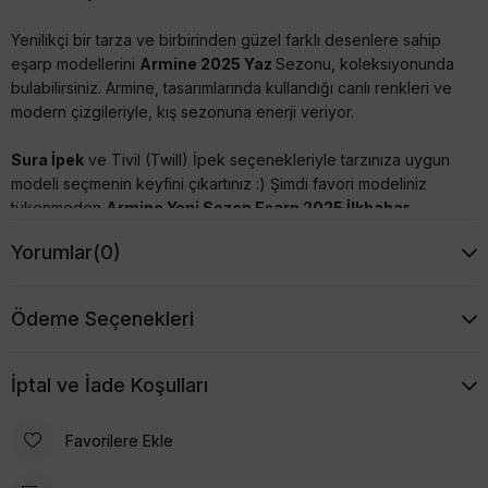
Yenilikçi bir tarza ve birbirinden güzel farklı desenlere sahip
eşarp modellerini
Armine 2025 Yaz
Sezonu, koleksiyonunda
bulabilirsiniz. Armine, tasarımlarında kullandığı canlı renkleri ve
modern çizgileriyle, kış sezonuna enerji veriyor.
Sura İpek
ve Tivil (Twill) İpek seçenekleriyle tarzınıza uygun
modeli seçmenin keyfini çıkartınız :) Şimdi favori modeliniz
tükenmeden
Armine Yeni Sezon Eşarp 2025 İlkbahar
Yaz
modellerine mutlaka göz atınız, uygun fiyatları kaçırmayın.
Yorumlar
(0)
Ebat: 90x90 cm (35,43 inç)
Kumaş Kalınlığı: 14 mm
Ödeme Seçenekleri
Armine İpek Eşarpların Özellikleri
- %100 İpek'dir,
İptal ve İade Koşulları
- İncelediğiniz Eşarp; Sura Dokumadır(Saten). Parlak
Favorilere Ekle
görünümlü, yumuşak ipektir. Dökümlü durur.