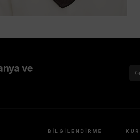
anya ve
BİLGİLENDİRME
KU