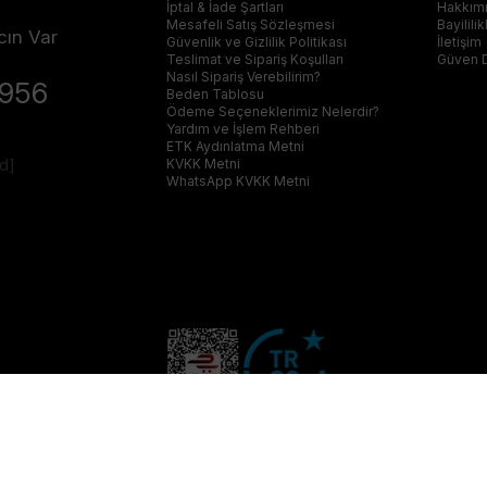
İptal & İade Şartları
Hakkım
Mesafeli Satış Sözleşmesi
Bayilili
cın Var
Güvenlik ve Gizlilik Politikası
İletişim
Teslimat ve Sipariş Koşulları
Güven 
Nasıl Sipariş Verebilirim?
4956
Beden Tablosu
Ödeme Seçeneklerimiz Nelerdir?
Yardım ve İşlem Rehberi
ETK Aydınlatma Metni
ed]
KVKK Metni
WhatsApp KVKK Metni
© 2023 furkangiyim.com Her Hakkı Saklıdır.
Q Plus Media-Dijital Pazarlama Ajansı