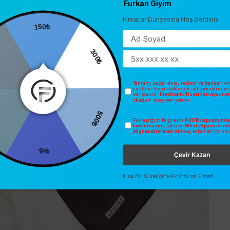
Furkan Giyim
Fırsatlar Dünyasına Hoş Geldiniz
150₺
0
300₺
Tanıtım, pazarlama, reklam ve benzeri am
tarafıma ticari elektronik ileti gönderilme
veriyorum.
Elektronik Ticari İleti Aydınl
okudum onay veriyorum.
Paylaştığım bilgilerin
KVKK kapsamında 
500₺
korunmasını, sms ve WhatsApp üzerind
bilgilendirmeleri almayı
kabul ediyorum
%5
Çevir Kazan
Kısa Bir Süreliğine Ek İndirim Fırsatı