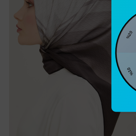
%2
%10