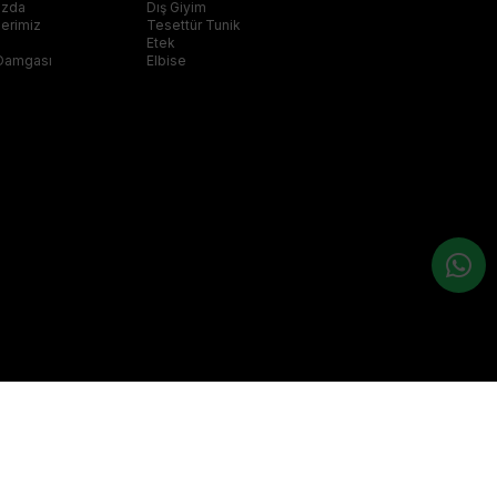
ızda
Dış Giyim
klerimiz
Tesettür Tunik
Etek
Damgası
Elbise