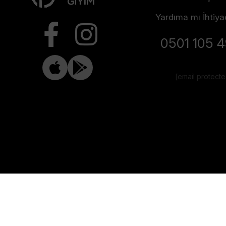
Yardıma mı İhtiya
0501 105 
[email protect