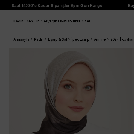
Saat 14:00'e Kadar Siparişler Aynı Gün Kargo
Bayi
Kadın
Yeni Ürünler
Çılgın Fiyatlar
Zuhre Özel
Anasayfa
Kadın
Eşarp & Şal
İpek Eşarp
Armine
2024 İlkbahar