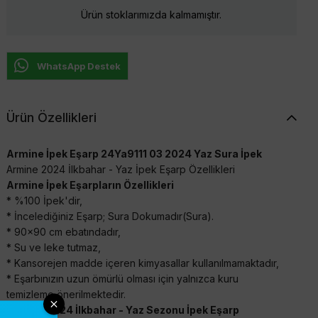
Ürün stoklarımızda kalmamıştır.
WhatsApp Destek
Ürün Özellikleri
Armine İpek Eşarp 24Ya9111 03 2024 Yaz Sura İpek
Armine 2024 İlkbahar - Yaz İpek Eşarp Özellikleri
Armine İpek Eşarpların Özellikleri
* %100 İpek'dir,
* İncelediğiniz Eşarp; Sura Dokumadır(Sura).
* 90x90 cm ebatındadır,
* Su ve leke tutmaz,
* Kansorejen madde içeren kimyasallar kullanılmamaktadır,
* Eşarbınızın uzun ömürlü olması için yalnızca kuru
temizleme önerilmektedir.
Armine 2024 İlkbahar - Yaz Sezonu İpek Eşarp