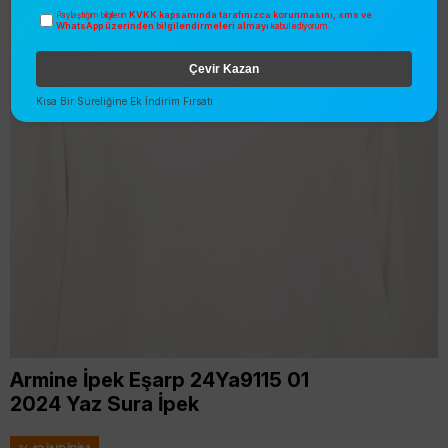
KVKK kapsamında tarafınızca korunmasını, sms ve
Paylaştığım bilgilerin
WhatsApp üzerinden bilgilendirmeleri almayı
kabul ediyorum.
Çevir Kazan
Kısa Bir Süreliğine Ek İndirim Fırsatı
Armine İpek Eşarp 24Ya9115 01
2024 Yaz Sura İpek