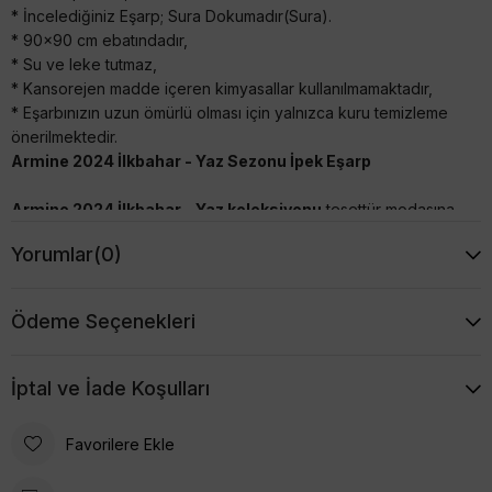
* İncelediğiniz Eşarp; Sura Dokumadır(Sura).
* 90x90 cm ebatındadır,
* Su ve leke tutmaz,
* Kansorejen madde içeren kimyasallar kullanılmamaktadır,
* Eşarbınızın uzun ömürlü olması için yalnızca kuru temizleme
önerilmektedir.
Armine 2024 İlkbahar - Yaz Sezonu İpek Eşarp
Armine 2024 İlkbahar - Yaz koleksiyonu
tesettür modasına
yön veren, yenilikçi modern tarzı ile benzersiz desenlerin
Yorumlar
(0)
asaletini yansıtıyor.
Yeni Sezon Armine
eşarpları, farklı
modelleriyle, modern desenler, doğal renkler, geometrik
hatlar, optik çizgiler ve etnik klasik baskılar ile birleşerek pek
Ödeme Seçenekleri
çok alternatif temayı sizlere sunuyor. Bu sezon farklı tarzlarda
modelleri
Armine 2024 İlkbahar - Yaz
sezonu,
koleksiyonunda bulabilirsiniz. Dinamik renklerin yenilikçi ve
İptal ve İade Koşulları
modern çizgileriyle yeni bir kimlik kazandığı, fark yaratan bir
koleksiyonla karşımızda.
Favorilere Ekle
Tivil (Twill) veya Sura (Saten) İpek seçenekleriyle tarzınıza