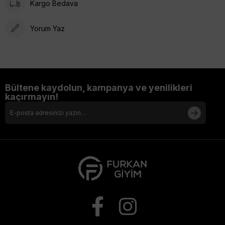
Kargo Bedava
uygun modeli seçmenin keyfini çıkartınız :) Şimdi favori
modeliniz tükenmeden
Armine 2024 İlkbahar - Yaz Sezonu
İpek Eşarp
modellerine mutlaka göz atınız, uygun fiyatları
Yorum Yaz
kaçırmayın.
- Furkan Giyim, Armine yetkili satış noktasıdır
Bültene kaydolun, kampanya ve yenilikleri
kaçırmayın!