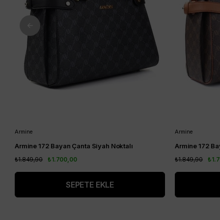
Armine
Armine
Armine 172 Bayan Çanta Siyah Noktalı
Armine 172 Ba
₺1.849,90
₺1.700,00
₺1.849,90
₺1.
SEPETE EKLE