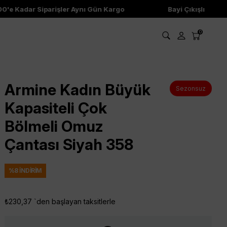
e Kadar Siparişler Aynı Gün Kargo
Bayi Çıkışlı Ürünler
0
Armine Kadın Büyük
Sezonsuz
Kapasiteli Çok
Bölmeli Omuz
Çantası Siyah 358
%
8
İNDIRIM
₺230,37
`den başlayan taksitlerle