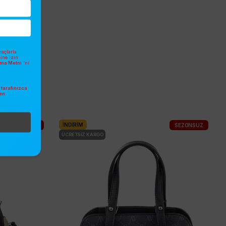
açlarla
sine izin
atma Metni
'ni
tarafınızca
en
.
İNDIRIM
SEZONSUZ
SEZONSUZ
ÜCRETSIZ KARGO