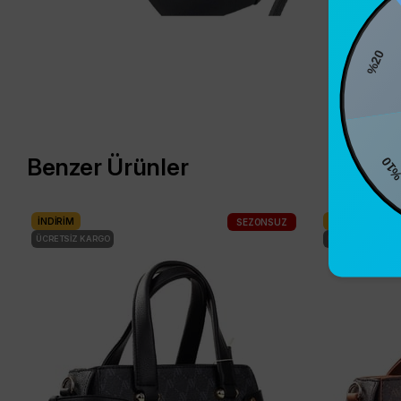
%2
%10
Benzer Ürünler
İNDIRIM
İNDIRIM
SEZONSUZ
ÜCRETSIZ KARGO
ÜCRETSIZ KARG