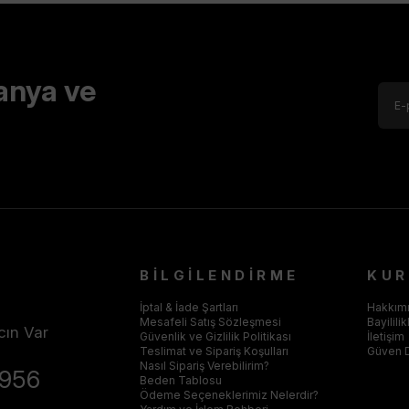
anya ve
BİLGİLENDİRME
KU
İptal & İade Şartları
Hakkım
Mesafeli Satış Sözleşmesi
Bayilili
cın Var
Güvenlik ve Gizlilik Politikası
İletişim
Teslimat ve Sipariş Koşulları
Güven 
Nasıl Sipariş Verebilirim?
4956
Beden Tablosu
Ödeme Seçeneklerimiz Nelerdir?