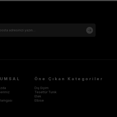
RUMSAL
Öne Çıkan Kategoriler
ızda
Dış Giyim
klerimiz
Tesettür Tunik
Etek
Damgası
Elbise