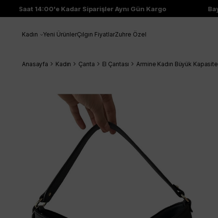
Saat 14:00'e Kadar Siparişler Aynı Gün Kargo
Bayi Ç
Kadın
Yeni Ürünler
Çılgın Fiyatlar
Zuhre Özel
Anasayfa
Kadın
Çanta
El Çantası
Armine Kadın Büyük Kapasite