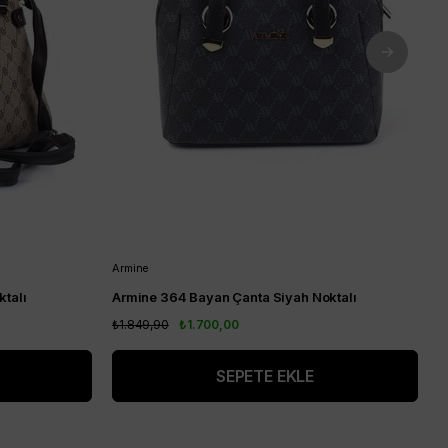
Armine
A
talı
Armine 364 Bayan Çanta Siyah Noktalı
A
₺1.849,90
₺1.700,00
₺
SEPETE EKLE