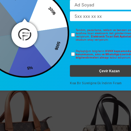
0
300₺
Tanıtım, pazarlama, reklam ve benzeri am
tarafıma ticari elektronik ileti gönderilme
veriyorum.
Elektronik Ticari İleti Aydınl
okudum onay veriyorum.
500₺
Paylaştığım bilgilerin
KVKK kapsamında 
korunmasını, sms ve WhatsApp üzerind
bilgilendirmeleri almayı
kabul ediyorum
%5
Çevir Kazan
İNDIRIM
SEZONSUZ
O
ÜCRETSIZ KARGO
Kısa Bir Süreliğine Ek İndirim Fırsatı