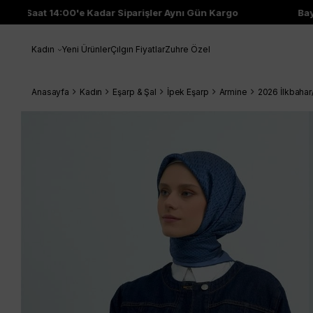
Saat 14:00'e Kadar Siparişler Aynı Gün Kargo
Bayi Ç
Kadın
Yeni Ürünler
Çılgın Fiyatlar
Zuhre Özel
Anasayfa
Kadın
Eşarp & Şal
İpek Eşarp
Armine
2026 İlkbahar