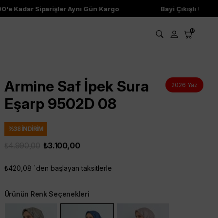
 Kadar Siparişler Aynı Gün Kargo
Bayi Çıkışlı Ürünler
0
Armine Saf İpek Sura
2026 Yaz
Eşarp 9502D 08
%
38
İNDIRIM
₺4.990,00
₺3.100,00
₺420,08
`den başlayan taksitlerle
Ürünün Renk Seçenekleri