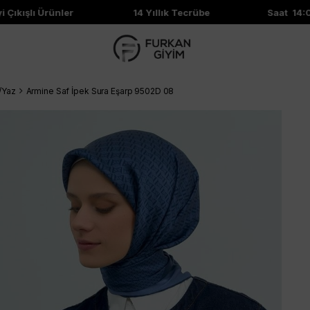
ıkışlı Ürünler
14 Yıllık Tecrübe
Saat 14:00'e
/Yaz
Armine Saf İpek Sura Eşarp 9502D 08