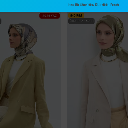
Kısa Bir Süreliğine Ek İndirim Fırsatı
İNDIRIM
2026 YAZ
O
ÜCRETSIZ KARGO