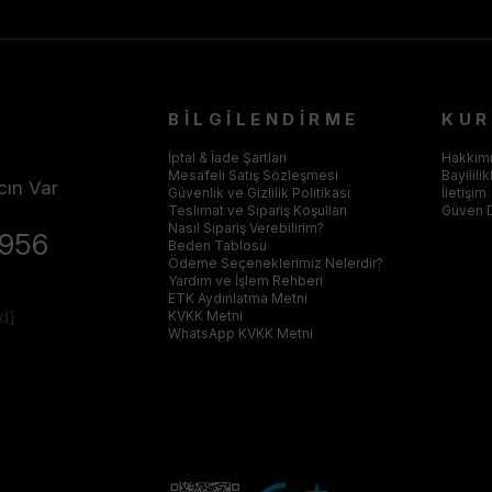
BİLGİLENDİRME
KU
İptal & İade Şartları
Hakkım
Mesafeli Satış Sözleşmesi
Bayilili
cın Var
Güvenlik ve Gizlilik Politikası
İletişim
Teslimat ve Sipariş Koşulları
Güven 
Nasıl Sipariş Verebilirim?
4956
Beden Tablosu
Ödeme Seçeneklerimiz Nelerdir?
Yardım ve İşlem Rehberi
ETK Aydınlatma Metni
ed]
KVKK Metni
WhatsApp KVKK Metni