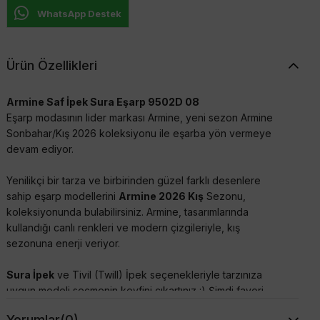
WhatsApp Destek
Ürün Özellikleri
Armine Saf İpek Sura Eşarp 9502D 08
Eşarp modasının lider markası Armine, yeni sezon Armine
Sonbahar/Kış 2026 koleksiyonu ile eşarba yön vermeye
devam ediyor.
Yenilikçi bir tarza ve birbirinden güzel farklı desenlere
sahip eşarp modellerini
Armine 2026 Kış
Sezonu,
koleksiyonunda bulabilirsiniz. Armine, tasarımlarında
kullandığı canlı renkleri ve modern çizgileriyle, kış
sezonuna enerji veriyor.
Sura İpek
ve Tivil (Twill) İpek seçenekleriyle tarzınıza
uygun modeli seçmenin keyfini çıkartınız :) Şimdi favori
modeliniz tükenmeden
Armine Yeni Sezon Eşarp 2026
Yorumlar
(0)