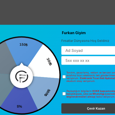
Furkan Giyim
Fırsatlar Dünyasına Hoş Geldiniz
150₺
300₺
Tanıtım, pazarlama, reklam ve benzeri am
tarafıma ticari elektronik ileti gönderilme
veriyorum.
Elektronik Ticari İleti Aydınl
okudum onay veriyorum.
500₺
Paylaştığım bilgilerin
KVKK kapsamında 
0
korunmasını, sms ve WhatsApp üzerind
bilgilendirmeleri almayı
kabul ediyorum
%5
Çevir Kazan