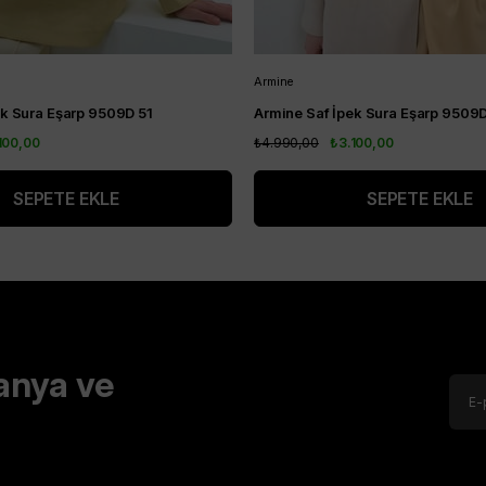
Armine
ek Sura Eşarp 9509D 51
Armine Saf İpek Sura Eşarp 9509
100,00
₺4.990,00
₺3.100,00
SEPETE EKLE
SEPETE EKLE
anya ve