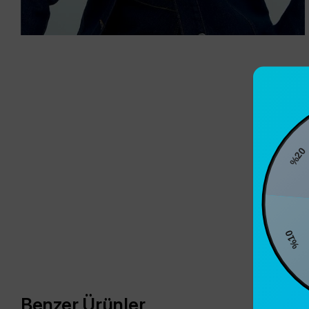
%20
%1
Benzer Ürünler