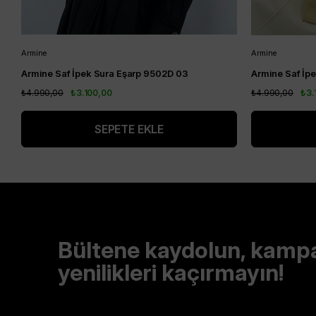
Armine
Armine
Armine Saf İpek Sura Eşarp 9502D 03
Armine Saf İp
₺4.990,00
₺3.100,00
₺4.990,00
₺3.
SEPETE EKLE
Bültene kaydolun, kamp
yenilikleri kaçırmayın!