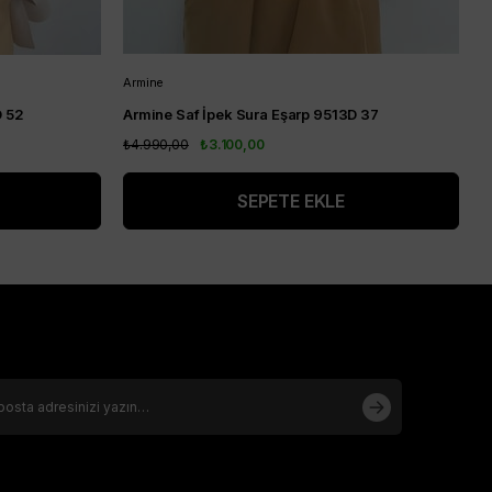
Armine
A
D 52
Armine Saf İpek Sura Eşarp 9513D 37
A
₺4.990,00
₺3.100,00
₺
SEPETE EKLE