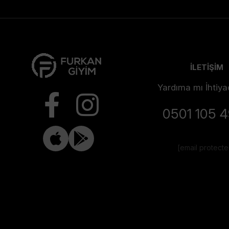
İLETİŞİM
Yardıma mı İhtiya
0501 105 
[email protect