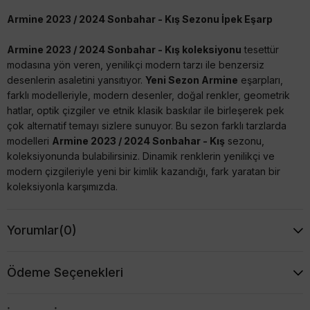
Armine 2023 / 2024 Sonbahar - Kış Sezonu İpek Eşarp
Armine 2023 / 2024 Sonbahar - Kış koleksiyonu
tesettür
modasına yön veren, yenilikçi modern tarzı ile benzersiz
desenlerin asaletini yansıtıyor.
Yeni Sezon Armine
eşarpları,
farklı modelleriyle, modern desenler, doğal renkler, geometrik
hatlar, optik çizgiler ve etnik klasik baskılar ile birleşerek pek
çok alternatif temayı sizlere sunuyor. Bu sezon farklı tarzlarda
modelleri
Armine 2023 / 2024 Sonbahar - Kış
sezonu,
koleksiyonunda bulabilirsiniz. Dinamik renklerin yenilikçi ve
modern çizgileriyle yeni bir kimlik kazandığı, fark yaratan bir
koleksiyonla karşımızda.
Tivil (Twill) veya Sura (Saten) İpek seçenekleriyle tarzınıza
Yorumlar
(0)
uygun modeli seçmenin keyfini çıkartınız :) Şimdi favori
modeliniz tükenmeden
Armine 2023 / 2024 Sonbahar - Kış
Sezonu İpek Eşarp
modellerine mutlaka göz atınız, uygun
Ödeme Seçenekleri
fiyatları kaçırmayın.
Armine İpek Eşarpların Özellikleri