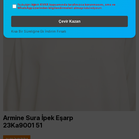
KVKK kapsamında tarafınızca korunmasını, sms ve
Paylaştığım bilgilerin
WhatsApp üzerinden bilgilendirmeleri almayı
kabul ediyorum.
Çevir Kazan
Kısa Bir Süreliğine Ek İndirim Fırsatı
Armine Sura İpek Eşarp
23Ka9001 51