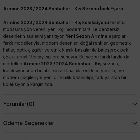
Armine 2023 / 2024 Sonbahar - Kış Sezonu İpek Eşarp
Armine 2023 / 2024 Sonbahar - Kış koleksiyonu
tesettür
modasına yön veren, yenilikçi modern tarzı ile benzersiz
desenlerin asaletini yansıtıyor.
Yeni Sezon Armine
eşarpları,
farklı modelleriyle, modern desenler, doğal renkler, geometrik
hatlar, optik çizgiler ve etnik klasik baskılar ile birleşerek pek
çok alternatif temayı sizlere sunuyor. Bu sezon farklı tarzlarda
modelleri
Armine 2023 / 2024 Sonbahar - Kış
sezonu,
koleksiyonunda bulabilirsiniz. Dinamik renklerin yenilikçi ve
modern çizgileriyle yeni bir kimlik kazandığı, fark yaratan bir
koleksiyonla karşımızda.
Tivil (Twill) veya Sura (Saten) İpek seçenekleriyle tarzınıza
Yorumlar
(0)
uygun modeli seçmenin keyfini çıkartınız :) Şimdi favori
modeliniz tükenmeden
Armine 2023 / 2024 Sonbahar - Kış
Sezonu İpek Eşarp
modellerine mutlaka göz atınız, uygun
Ödeme Seçenekleri
fiyatları kaçırmayın.
Armine İpek Eşarpların Özellikleri