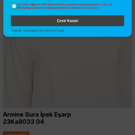
KVKK kapsamında tarafınızca korunmasını, sms ve
Paylaştığım bilgilerin
WhatsApp üzerinden bilgilendirmeleri almayı
kabul ediyorum.
Çevir Kazan
Kısa Bir Süreliğine Ek İndirim Fırsatı
Armine Sura İpek Eşarp
23Ka9033 04