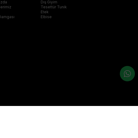
ızda
Dış Giyim
klerimiz
Tesettür Tunik
Etek
Damgası
Elbise