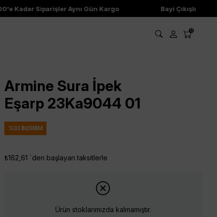
'e Kadar Siparişler Aynı Gün Kargo
Bayi Çıkışlı Ürünle
0
Armine Sura İpek
Eşarp 23Ka9044 01
%
33
İNDIRIM
₺162,61
`den başlayan taksitlerle
Ürün stoklarımızda kalmamıştır.