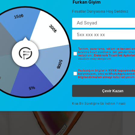
Furkan Giyim
Fırsatlar Dünyasına Hoş Geldiniz
150₺
0
300₺
Tanıtım, pazarlama, reklam ve benzeri am
tarafıma ticari elektronik ileti gönderilme
veriyorum.
Elektronik Ticari İleti Aydınl
okudum onay veriyorum.
500₺
Paylaştığım bilgilerin
KVKK kapsamında 
korunmasını, sms ve WhatsApp üzerind
bilgilendirmeleri almayı
kabul ediyorum
%5
Çevir Kazan
Kısa Bir Süreliğine Ek İndirim Fırsatı