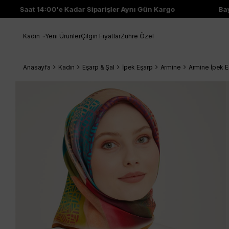
Saat 14:00'e Kadar Siparişler Aynı Gün Kargo
Bayi
Kadın
Yeni Ürünler
Çılgın Fiyatlar
Zuhre Özel
Anasayfa
Kadın
Eşarp & Şal
İpek Eşarp
Armine
Armine İpek 