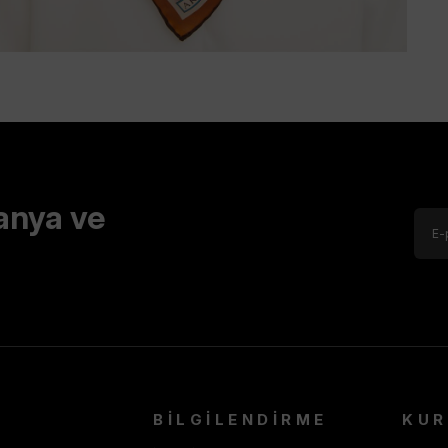
anya ve
BİLGİLENDİRME
KU