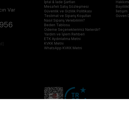
İptal & İade Şartları
Hakkım
Mesafeli Satış Sözleşmesi
Bayilili
cın Var
Güvenlik ve Gizlilik Politikası
İletişim
Teslimat ve Sipariş Koşulları
Güven 
Nasıl Sipariş Verebilirim?
4956
Beden Tablosu
Ödeme Seçeneklerimiz Nelerdir?
Yardım ve İşlem Rehberi
ETK Aydınlatma Metni
ed]
KVKK Metni
WhatsApp KVKK Metni
© 2023 furkangiyim.com Her Hakkı Saklıdır.
Q Plus Media-Dijital Pazarlama Ajansı