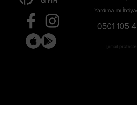
Yardıma mı İhtiya
0501 105 
[email protect