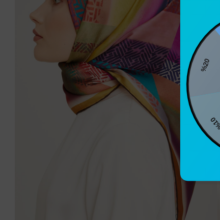
%2
%10