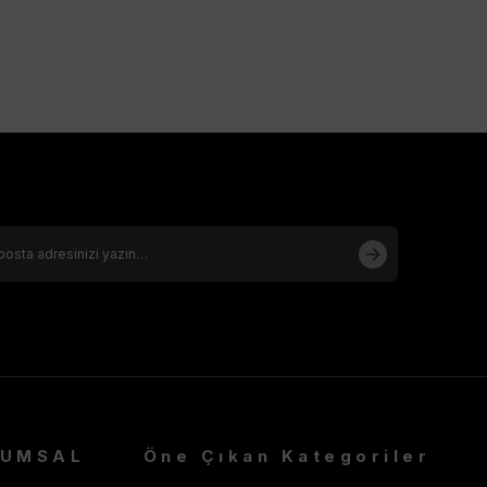
- Furkan Giyim, Armine yetkili satış noktasıdır
.
RUMSAL
Öne Çıkan Kategoriler