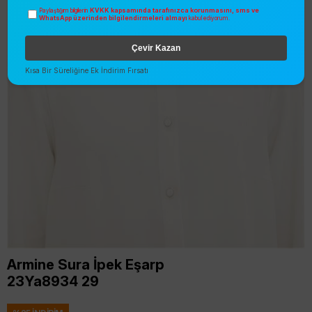
KVKK kapsamında tarafınızca korunmasını, sms ve
Paylaştığım bilgilerin
WhatsApp üzerinden bilgilendirmeleri almayı
kabul ediyorum.
Çevir Kazan
Kısa Bir Süreliğine Ek İndirim Fırsatı
Armine Sura İpek Eşarp
23Ya8934 29