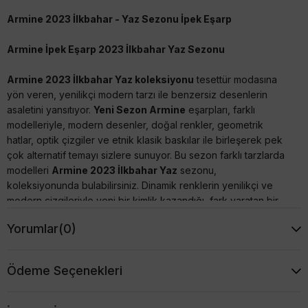
Armine 2023 İlkbahar - Yaz Sezonu İpek Eşarp
Armine İpek Eşarp 2023 İlkbahar Yaz Sezonu
Armine 2023 İlkbahar Yaz koleksiyonu
tesettür modasına
yön veren, yenilikçi modern tarzı ile benzersiz desenlerin
asaletini yansıtıyor.
Yeni Sezon Armine
eşarpları, farklı
modelleriyle, modern desenler, doğal renkler, geometrik
hatlar, optik çizgiler ve etnik klasik baskılar ile birleşerek pek
çok alternatif temayı sizlere sunuyor. Bu sezon farklı tarzlarda
modelleri
Armine 2023 İlkbahar Yaz
sezonu,
koleksiyonunda bulabilirsiniz. Dinamik renklerin yenilikçi ve
modern çizgileriyle yeni bir kimlik kazandığı, fark yaratan bir
koleksiyonla karşımızda.
Yorumlar
(0)
Tivil (Twill) veya Sura (Saten) İpek seçenekleriyle tarzınıza
uygun modeli seçmenin keyfini çıkartınız :) Şimdi favori
Ödeme Seçenekleri
modeliniz tükenmeden
Armine Yeni Sezon Eşarp 2023
İlkbahar Yaz
modellerine mutlaka göz atınız, uygun fiyatları
kaçırmayın.