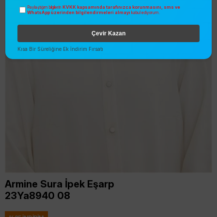
KVKK kapsamında tarafınızca korunmasını, sms ve
Paylaştığım bilgilerin
WhatsApp üzerinden bilgilendirmeleri almayı
kabul ediyorum.
Çevir Kazan
Kısa Bir Süreliğine Ek İndirim Fırsatı
Armine Sura İpek Eşarp
23Ya8940 08