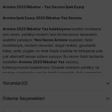
Armine 2023 İlkbahar - Yaz Sezonu İpek Eşarp
Armine İpek Eşarp 2023 İlkbahar Yaz Sezonu
Armine 2023 İlkbahar Yaz koleksiyonu
tesettür modasına
yön veren, yenilikçi modern tarzı ile benzersiz desenlerin
asaletini yansıtıyor.
Yeni Sezon Armine
eşarpları, farklı
modelleriyle, modern desenler, doğal renkler, geometrik
hatlar, optik çizgiler ve etnik klasik baskılar ile birleşerek pek
çok alternatif temayı sizlere sunuyor. Bu sezon farklı tarzlarda
modelleri
Armine 2023 İlkbahar Yaz
sezonu,
koleksiyonunda bulabilirsiniz. Dinamik renklerin yenilikçi ve
modern çizgileriyle yeni bir kimlik kazandığı, fark yaratan bir
koleksiyonla karşımızda.
Yorumlar
(0)
Tivil (Twill) veya Sura (Saten) İpek seçenekleriyle tarzınıza
uygun modeli seçmenin keyfini çıkartınız :) Şimdi favori
Ödeme Seçenekleri
modeliniz tükenmeden
Armine Yeni Sezon Eşarp 2023
İlkbahar Yaz
modellerine mutlaka göz atınız, uygun fiyatları
kaçırmayın.